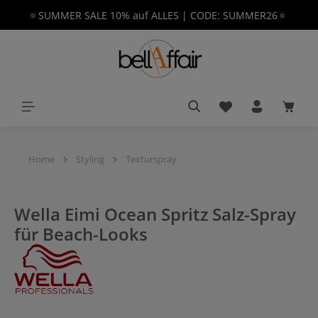
🔅SUMMER SALE 10% auf ALLES | CODE: SUMMER26🔅
alt springen
Du hast 0 Produkt
Waren
Home
Styling
Texturspray
Wella Eimi Ocean Spritz Salz-Spray
für Beach-Looks