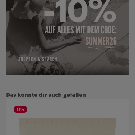
Produktgalerie überspringen
Das könnte dir auch gefallen
18
%