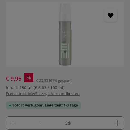
Bildergalerie überspringen
%
€ 9,95
€ 25,35
(61% gespart)
Inhalt:
150 ml
(€ 6,63 / 100 ml)
Preise inkl. MwSt. zzgl. Versandkosten
Sofort verfügbar, Lieferzeit: 1-3 Tage
Produkt Anzahl: Gib den gewünschten Wert ein ode
Stk