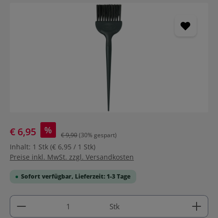
Bildergalerie überspringen
%
€ 6,95
€ 9,90
(30% gespart)
Inhalt:
1 Stk
(€ 6,95 / 1 Stk)
Preise inkl. MwSt. zzgl. Versandkosten
Sofort verfügbar, Lieferzeit: 1-3 Tage
Produkt Anzahl: Gib den gewünschten Wert ein ode
Stk