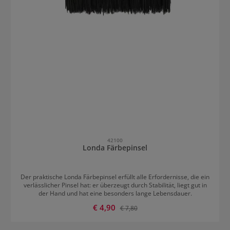
42100
Londa Färbepinsel
Der praktische Londa Färbepinsel erfüllt alle Erfordernisse, die ein
verlässlicher Pinsel hat: er überzeugt durch Stabilität, liegt gut in
der Hand und hat eine besonders lange Lebensdauer.
Verkaufspreis:
€ 4,90
Regulärer Preis:
€ 7,80