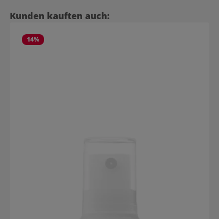
Produktgalerie überspringen
Kunden kauften auch:
14
%