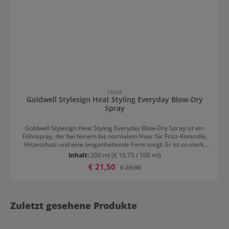
73245
Goldwell Stylesign Heat Styling Everyday Blow-Dry
Spray
Goldwell Stylesign Heat Styling Everyday Blow-Dry Spray ist ein
Föhnspray, der bei feinem bis normalem Haar für Frizz-Kontrolle,
Hitzeschutz und eine langanhaltende Form sorgt. Er ist so stark,
wie man es sonst nur von einem Volumen-Schaum gewohnt ist,
Inhalt:
200 ml
(€ 10,75 / 100 ml)
lässt sich als Spray jedoch einfacher anwenden. Der Spray
Verkaufspreis:
€ 21,50
Regulärer Preis:
€ 25,00
erleichtert nicht nur das Föhnen, sondern auch das Bürsten der
Haare. Nachhaltigkeitshighlights des Goldwell Stylesign Heat
Styling Everyday Blow-Dry Sprays Die Inhaltsstoffe sind bis zu 98%
natürlichen Ursprungs. Das Produkt ist zu 99% biologisch
abbaubar. 75% der Verpackung besteht aus PCR-Material. Durch
Zuletzt gesehene Produkte
die kleinere Deckelkappe wird weniger Kunststoff eingesetzt.
Anwendung von Goldwell Stylesign Heat Styling Everyday Blow-Dry
Spray Auf das handtuchtrockene Haar aufsprühen.