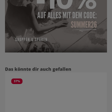
Produktgalerie überspringen
Das könnte dir auch gefallen
37
%