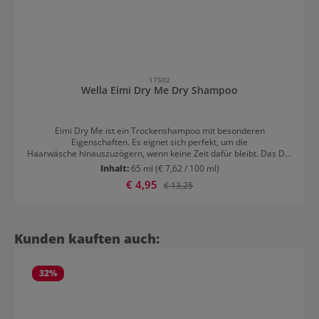
17502
Wella Eimi Dry Me Dry Shampoo
Eimi Dry Me ist ein Trockenshampoo mit besonderen
Eigenschaften. Es eignet sich perfekt, um die
Haarwäsche hinauszuzögern, wenn keine Zeit dafür bleibt. Das Dry
Shampo schenkt dem Haar ein frisches Aussehen und verleiht
Inhalt:
65 ml
(€ 7,62 / 100 ml)
Volumen und eine matte Textur. Das Trockenshampoo von Wella
Verkaufspreis:
€ 4,95
Regulärer Preis:
€ 13,25
mit Tapiokastärke befreit das Haar von überschüssigem Fett und
gibt leichten Halt. Der frische Duft sorgt für ein tolles Haargefühl
den ganzen Tag über. Anwendung Wella Trockenshampoo
Trockenshampoo von Wella gut schütteln und gleichmäßig auf das
trockene Haar aufsprühen und durchkämmen.
Produktgalerie überspringen
Kunden kauften auch:
32
%