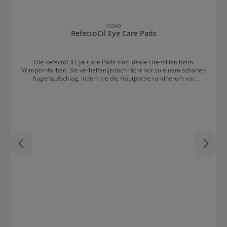
99040
RefectoCil Eye Care Pads
Die RefectoCil Eye Care Pads sind ideale Utensilien beim
Wimpernfärben. Sie verhelfen jedoch nicht nur zu einem schönen
Augenaufschlag, indem sie die Hautpartie rundherum vor
Verfärbungen schützen, sondern geben auch einen extra
Frischekick. Die empfindliche Augenpartie wird durch die
innovativen Gel-Pads mit Hyaluron, Aloe Vera und Vitamin E
gepflegt. Dank Allantoin wird außerdem die Hautglättung
unterstützt. Tipp für noch mehr Frische: Die Pads vor der
Anwendung kurz in den Kühlschrank legen.