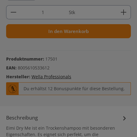
Produkt Anzahl: Gib den gewünschten Wert ein ode
Stk
In den Warenkorb
Produktnummer:
17501
EAN:
8005610533612
Hersteller:
Wella Professionals
Du erhältst 12 Bonuspunkte für diese Bestellung.
Beschreibung
Eimi Dry Me ist ein Trockenshampoo mit besonderen
Eigenschaften. Es eignet sich perfekt, um die