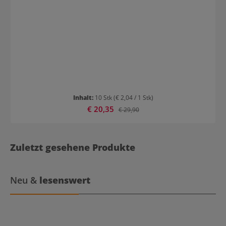
Inhalt:
10 Stk
(€ 2,04 / 1 Stk)
Verkaufspreis:
€ 20,35
Regulärer Preis:
€ 29,90
Zuletzt gesehene Produkte
Neu &
lesenswert