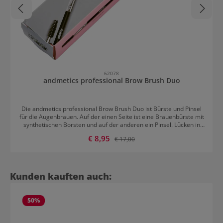
62078
andmetics professional Brow Brush Duo
Die andmetics professional Brow Brush Duo ist Bürste und Pinsel
für die Augenbrauen. Auf der einen Seite ist eine Brauenbürste mit
synthetischen Borsten und auf der anderen ein Pinsel. Lücken in
den Augenbrauen werden problemlos aufgefüllt. Der Puder wird
Verkaufspreis:
€ 8,95
Regulärer Preis:
€ 17,00
kontrolliert und präzise aufgetragen. andmetics professional Brow
Brush Duo ist das perfekte Tool für definierte, natürlich volle
Augenbrauen.
Produktgalerie überspringen
Kunden kauften auch:
50
%