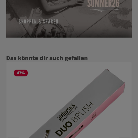
Produktgalerie überspringen
Das könnte dir auch gefallen
47
%