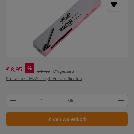
%
€ 8,95
€ 17,00
(47% gespart)
Preise inkl. MwSt. zzgl. Versandkosten
Produkt Anzahl: Gib den gewünschten Wert ein ode
Stk
In den Warenkorb