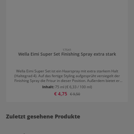
17541
Wella Eimi Super Set Finishing Spray extra stark
Wella Eimi Super Set ist ein Haarspray mit extra starkem Halt
(Haltegrad 4). Auf das fertige Styling aufgesprüht versiegelt der
Finishing Spray die Frisur in dieser Position. Außerdem bietet er
Schutz vor Hitze, Luftfeuchtigkeit und UV-Strahlen. Der neue Duft
Inhalt:
75 ml
(€ 6,33 / 100 ml)
des Wella Haarsprays hält lange.
Verkaufspreis:
€ 4,75
Regulärer Preis:
€ 9,50
Zuletzt gesehene Produkte