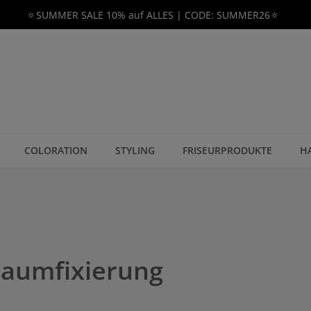
🔅SUMMER SALE 10% auf ALLES | CODE: SUMMER26🔅
COLORATION
STYLING
FRISEURPRODUKTE
H
chaumfixierung