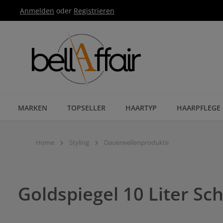
Anmelden
oder
Registrieren
Zur Hauptnavigation springen
MARKEN
TOPSELLER
HAARTYP
HAARPFLEGE
Home
Styling
Dauerwellenprodukte
Goldspiegel 10 Liter S