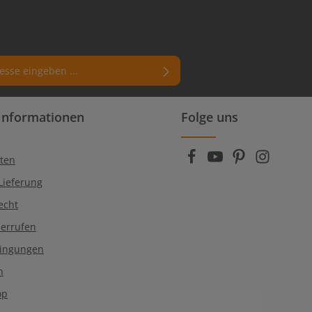
rn (*) markierten Felder sind
Informationen
Folge uns
enschutzbestimmungen
zur Kenntnis
die
AGB
gelesen und bin mit ihnen
ten
Lieferung
echt
derrufen
dingungen
n
op