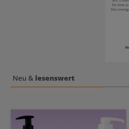
M:C Cream
für eine s
Die cremige
ausgezeic
Speziell 
gängigen M
Leucht
In
Neu &
lesenswert