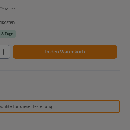
7% gespart)
ndkosten
1-3 Tage
ib den gewünschten Wert ein oder benutz
In den Warenkorb
unkte für diese Bestellung.