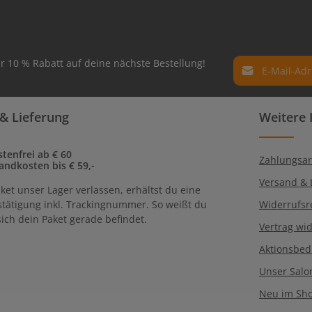
E-Mail-Adresse*
r 10 % Rabatt auf deine nächste Bestellung!
Datenschutz
Die mit einem Ste
& Lieferung
Weitere 
Ich habe die
Dat
Pflichtfelder.
genommen und 
einverstanden.
tenfrei ab € 60
Zahlungsar
andkosten bis € 59,-
Versand & 
ket unser Lager verlassen, erhältst du eine
tätigung inkl. Trackingnummer. So weißt du
Widerrufsr
ich dein Paket gerade befindet.
Vertrag wi
Aktionsbe
Unser Salo
Neu im Sh