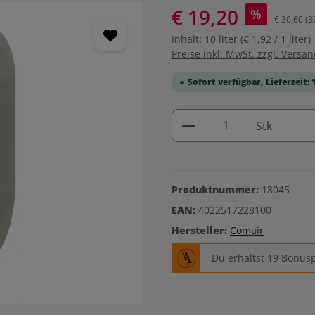
€ 19,20
%
€ 30,60
(3
Inhalt:
10 liter
(€ 1,92 / 1 liter)
Preise inkl. MwSt. zzgl. Versa
Sofort verfügbar, Lieferzeit: 
Produkt Anzahl: G
Stk
Produktnummer:
18045
EAN:
4022517228100
Hersteller:
Comair
Du erhältst 19 Bonusp