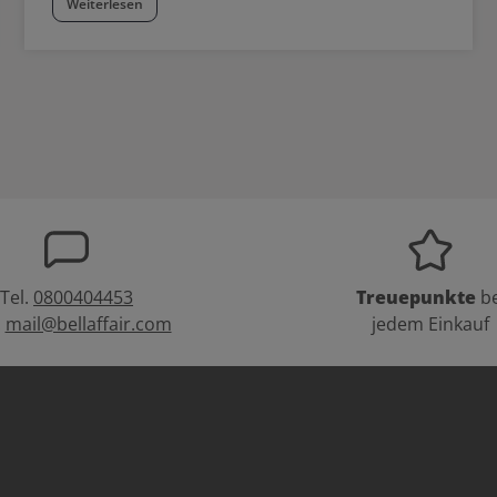
Weiterlesen
Tel.
0800404453
Treuepunkte
be
:
mail@bellaffair.com
jedem Einkauf