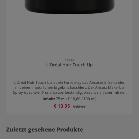
16713
L'Oréal Hair Touch Up
L'Oréal Hair Touch Up ist ein Farbspray das Ansätze in Sekunden
mit einem natürlichen Ergebnis kaschiert. Der Ansatz Make-Up
Spray ist schweiß- und wasserbeständig, wäscht sich aber mit der
ersten Haarwäsche wieder aus. Durch die 6 verfügbaren Nuancen
Inhalt:
75 ml
(€ 18,60 / 100 ml)
kann der richtige Farbton einfach gefunden werden, um ein
Verkaufspreis:
€ 13,95
Regulärer Preis:
€ 23,20
möglichst natürliches Farbergebnis zu erzielen. Dank dem
Präzisionssprühkopf, kann die Ansatzfarbe von gefärbten Haaren
gezielt kaschiert werden und eignet sich somit perfekt zur
einfachen Überbrückung bis zum nächsten Friseurbesuch. Der
hochwertige Sprühkopf ermöglicht gezieltes Abdecken des
Zuletzt gesehene Produkte
Scheitels, als auch des Ansatzes rund um das Gesicht.
Anwendungstipp L'Oréal Hair Touch Up Die Flasche vor Gebrauch