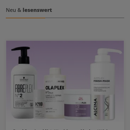
gut schütteln und den Spray aus ca. 15 cm Entfernung auf das
trockene Haar sprühen. Kurz antrocknen lassen, fertig!
Neu &
lesenswert