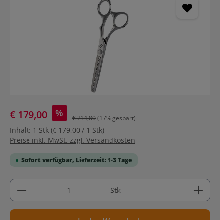
%
€ 179,00
€ 214,80
(17% gespart)
Inhalt:
1 Stk
(€ 179,00 / 1 Stk)
Preise inkl. MwSt. zzgl. Versandkosten
Sofort verfügbar, Lieferzeit: 1-3 Tage
Produkt Anzahl: Gib den gewünschten Wert ein ode
Stk