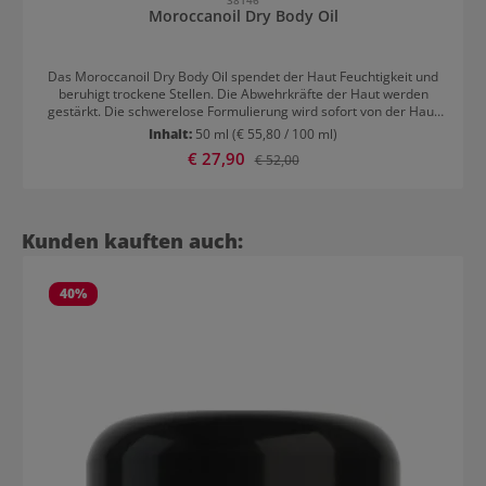
Moroccanoil Dry Body Oil
Das Moroccanoil Dry Body Oil spendet der Haut Feuchtigkeit und
beruhigt trockene Stellen. Die Abwehrkräfte der Haut werden
gestärkt. Die schwerelose Formulierung wird sofort von der Haut
absorbiert und sorgt für einen ikonischen und erfrischenden Duft,
Inhalt:
50 ml
(€ 55,80 / 100 ml)
den du bereits von anderen Moroccanoil Produkten kennst. Das
Verkaufspreis:
€ 27,90
Regulärer Preis:
€ 52,00
Körperöl enthält Arganöl, Olivenöl und Avocadoöl. Anwendung von
Moroccanoil Dry Body Oil Nach dem Duschen eine dünne Schicht
auf die Haut auftragen. Am besten gelingt es, wenn das Körperöl
mit kreisenden Bewegungen einmassiert wird.
Produktgalerie überspringen
Kunden kauften auch:
40
%