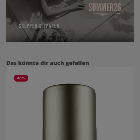
Produktgalerie überspringen
Das könnte dir auch gefallen
46
%