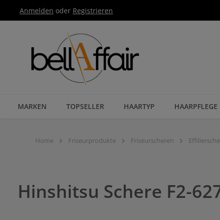
Anmelden
oder
Registrieren
Zur Hauptnavigation springen
MARKEN
TOPSELLER
HAARTYP
HAARPFLEGE
Home
Friseurprodukte
Friseurscheren
Effiliersch
Hinshitsu Schere F2-62