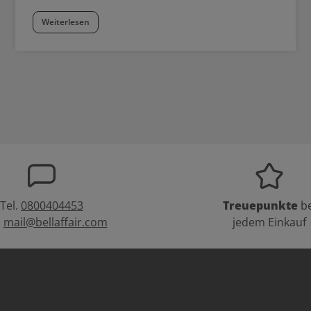
Weiterlesen
Tel.
0800404453
Treuepunkte
be
:
mail@bellaffair.com
jedem Einkauf