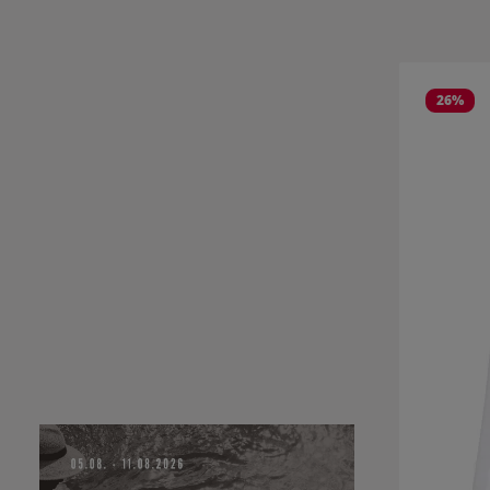
Produktgale
26
%