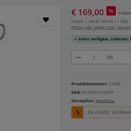
€ 169,00
%
€ 202,8
Inhalt:
1 Stk
(€ 169,00 / 1 Stk)
Preise inkl. MwSt. zzgl. Versa
Sofort verfügbar, Lieferzeit: 
Produkt Anzahl: G
Stk
Produktnummer:
21080
EAN:
9120062310679
Hersteller:
Hinshitsu
Du erhältst 169 Bonus