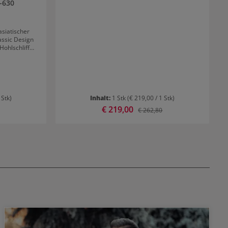
-630
 Stk)
Inhalt:
1 Stk
(€ 219,00 / 1 Stk)
Verkaufspreis:
€ 219,00
r Preis:
Regulärer Preis:
€ 262,80