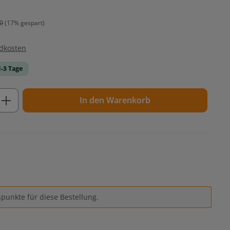
0
(17% gespart)
ndkosten
1-3 Tage
ib den gewünschten Wert ein oder benutz
In den Warenkorb
punkte für diese Bestellung.