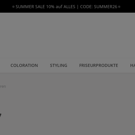
🔅SUMMER SALE 10% auf ALLES | CODE: SUMMER26🔅
COLORATION
STYLING
FRISEURPRODUKTE
H
eren
7