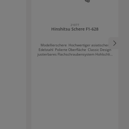
21077
Hinshitsu Schere F1-628
Modellierschere Hochwertiger asiatischer
Edelstahl Polierte Oberfläche Classic Design
justierbares Flachschraubensystem Hohlschliff
(konvex) / 28 Zähne Angeschmiedeter
Fingerhaken Integrierter Gummistopper für
Rechtshänder