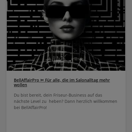
BellAffairPro ✂ Für alle, die im Salonalltag mehr
wollen
Du bist bereit, dein Friseur-Business auf das
nächste Level zu heben? Dann herzlich willkommen
bei BellAffairPro!