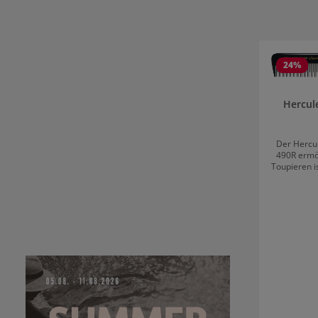
Produktgale
24
%
Hercul
Der Hercu
490R ermö
Toupieren i
gratfrei ist
Cuticul
Toupierkam
Toupierk
welcher 