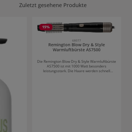
Zuletzt gesehene Produkte
15
%
68077
Remington Blow Dry & Style
Warmluftbürste AS7500
Die Remington Blow Dry & Style Warmluftbürste
AS7500 ist mit 1000 Watt besonders
leistungsstark. Die Haare werden schnell
getrocknet und gestylt, ohne dabei extreme
Hitze anzuwenden. Durch die Ionen-Technologie
entsteht ein frizz-freier Glanz im Haar. Beim
Styling wird je nach Haartyp zwischen zwei
Hitze- und Gebläsestufen gewählt. Je nach
gewünschtem Finish gibt es vier Aufsätze: einen
Föhnaufsatz, einen Paddle Brush Aufsatz und
zwei Rundbürsten Aufsätze (50 und 38 mm).