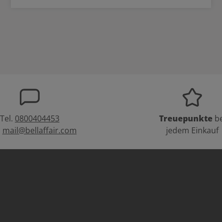
Tel.
0800404453
Treuepunkte
be
:
mail@bellaffair.com
jedem Einkauf