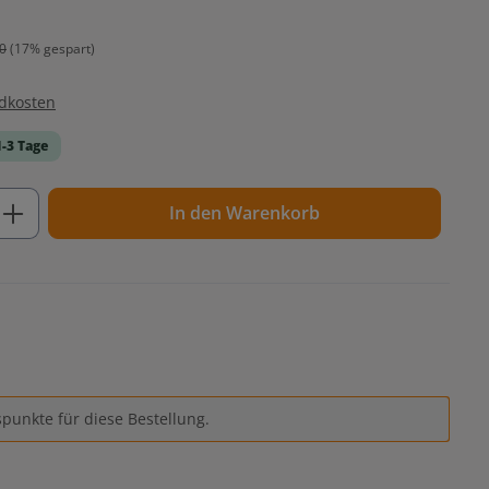
0
(17% gespart)
ndkosten
1-3 Tage
ib den gewünschten Wert ein oder benutz
In den Warenkorb
punkte für diese Bestellung.