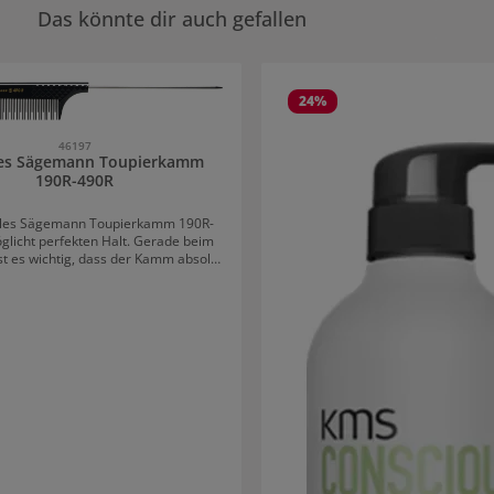
Das könnte dir auch gefallen
rie überspringen
24
%
46197
es Sägemann Toupierkamm
190R-490R
les Sägemann Toupierkamm 190R-
glicht perfekten Halt. Gerade beim
st es wichtig, dass der Kamm absolut
. Nur so ist es gewährleistet, dass die
a geschont wird. Der Nadelstiel-
m ist daher gänzlich gratfrei. Der
amm verfügt über ein Griffraster,
für ein perfektes Handling sorgt.