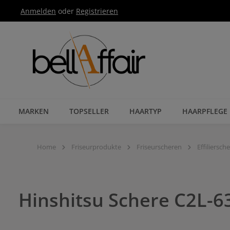
Anmelden
oder
Registrieren
Zur Hauptnavigation springen
MARKEN
TOPSELLER
HAARTYP
HAARPFLEGE
Home
Friseurprodukte
Friseurscheren
Effiliersch
Hinshitsu Schere C2L-6