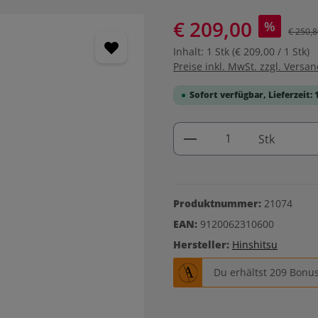
€ 209,00
%
€ 250,8
Inhalt:
1 Stk
(€ 209,00 / 1 Stk)
Preise inkl. MwSt. zzgl. Versa
Sofort verfügbar, Lieferzeit: 
Produkt Anzahl: G
Stk
Produktnummer:
21074
EAN:
9120062310600
Hersteller:
Hinshitsu
Du erhältst 209 Bonus