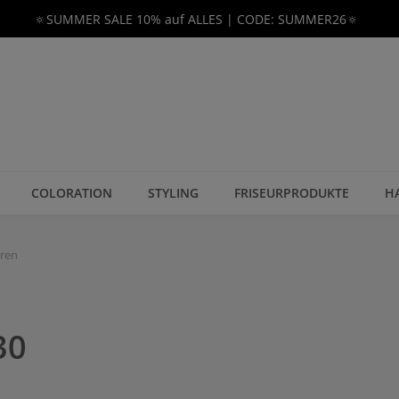
🔅SUMMER SALE 10% auf ALLES | CODE: SUMMER26🔅
COLORATION
STYLING
FRISEURPRODUKTE
H
eren
30