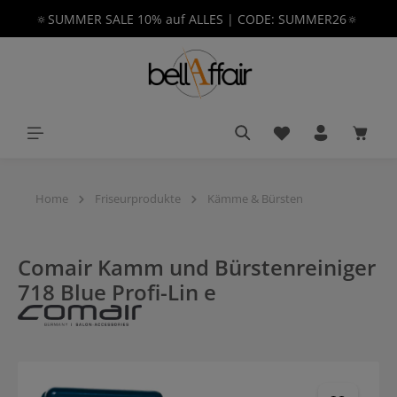
🔅SUMMER SALE 10% auf ALLES | CODE: SUMMER26🔅
alt springen
Du hast 0 Produkt
Waren
Home
Friseurprodukte
Kämme & Bürsten
Comair Kamm und Bürstenreiniger
718 Blue Profi-Lin e
Bildergalerie überspringen