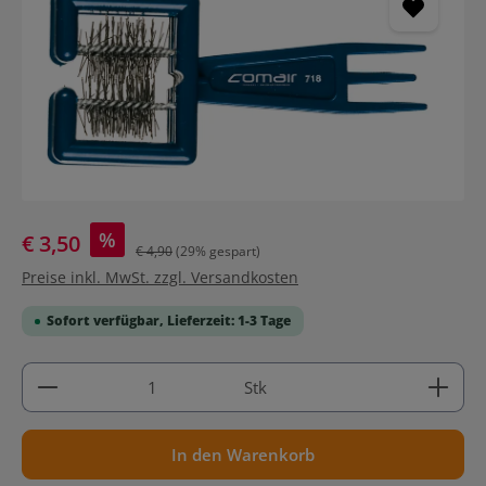
%
€ 3,50
€ 4,90
(29% gespart)
Preise inkl. MwSt. zzgl. Versandkosten
Sofort verfügbar, Lieferzeit: 1-3 Tage
Produkt Anzahl: Gib den gewünschten Wert ein ode
Stk
In den Warenkorb