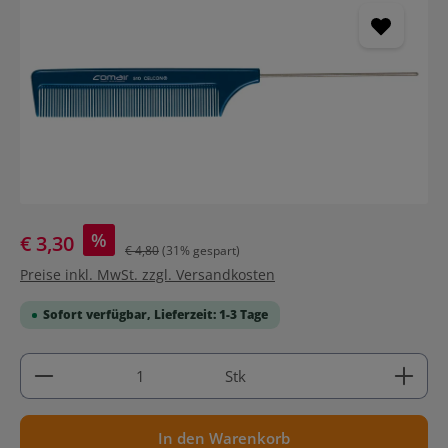
%
€ 3,30
€ 4,80
(31% gespart)
Preise inkl. MwSt. zzgl. Versandkosten
Sofort verfügbar, Lieferzeit: 1-3 Tage
Produkt Anzahl: Gib den gewünschten Wert ein ode
Stk
In den Warenkorb