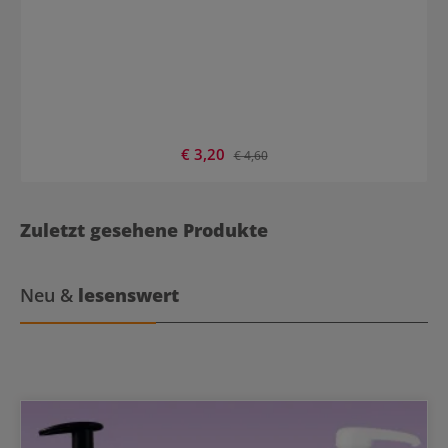
Verkaufspreis:
€ 3,20
Regulärer Preis:
€ 4,60
Zuletzt gesehene Produkte
Neu &
lesenswert