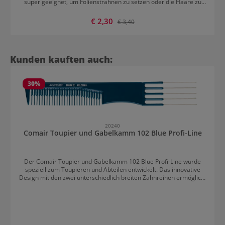
super geeignet, um Foliensträhnen zu setzen oder die Haare zu
frisieren. Er ist fein gezahnt und besteht aus widerstandfähigem
Celcon, das bei Hitze bis zu 150°C besteht.
Verkaufspreis:
€ 2,30
Regulärer Preis:
€ 3,40
Produktgalerie überspringen
Kunden kauften auch:
30
%
20240
Comair Toupier und Gabelkamm 102 Blue Profi-Line
Der Comair Toupier und Gabelkamm 102 Blue Profi-Line wurde
speziell zum Toupieren und Abteilen entwickelt. Das innovative
Design mit den zwei unterschiedlich breiten Zahnreihen ermöglicht
präzises Abteilen und mehr Volumen, Fülle und Textur im
Handumdrehen. Für alle Haarlängen und -typen geeignet.