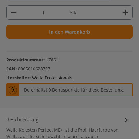
Produkt Anzahl: Gib den gewünschten Wert ein ode
Stk
In den Warenkorb
Produktnummer:
17861
EAN:
8005610628707
Hersteller:
Wella Professionals
Du erhältst 9 Bonuspunkte für diese Bestellung.
Beschreibung
Wella Koleston Perfect ME+ ist die Profi Haarfarbe von
Wella, auf die sich sowohl Friseure, als auch