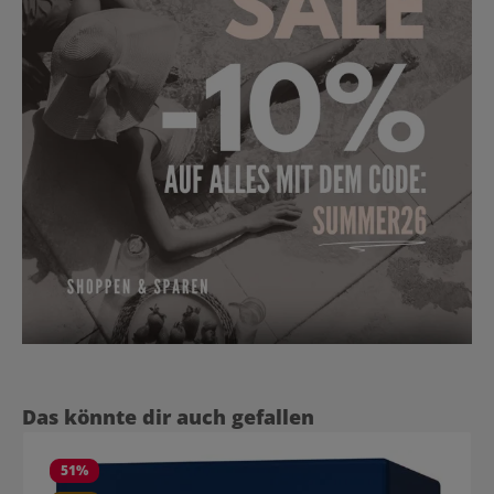
Produktgalerie überspringen
Das könnte dir auch gefallen
51
%