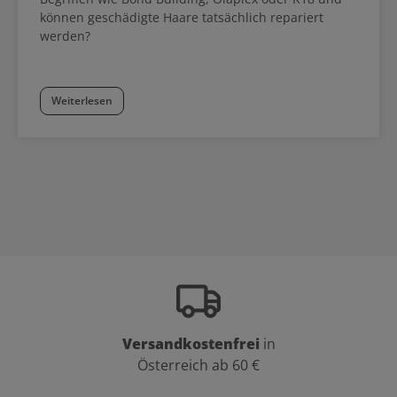
Koleston Perfect Farbkarte zum Download als PDF Datei bei den
können geschädigte Haare tatsächlich repariert
Produktdetails oben. In dieser finden sich neben der
werden?
Nuancenübersicht auch Mischungsempfehlungen.
Weiterlesen
Versandkostenfrei
in
Österreich ab 60 €