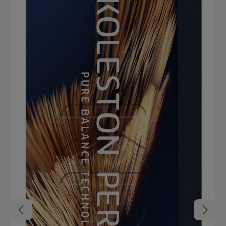
15-25 Minuten, ohne Wärme: 30-40 Minuten Entwickler-Stärken:
4% für Ton-in-Ton oder dunkler ohne Grauabdeckung, 6% für bis zu
1 Tonstufe Aufhellung, 9% für bis zu 2 Tonstufen Aufhellung, 12%
für bis zu 3 Tonstufen Aufhellung Grauabdeckung: Bei hohem
Weißanteil (über 50%) Pure Naturals Nuance hinzufügen Längen-
und Spitzenausgleich: Nach der Einwirkzeit das Haar anfeuchten
und 5-10 Minuten ohne Wärme einwirken lassen Nachbehandlung:
Color Service Farbnachbehandlung zur Farbstabilisierung
anwenden Wella Koleston Perfect Me+ Highlights auf einen Blick
Verlässliches und schonendes Farbergebnis Langanhaltende Farbe
Weniger Haarschäden Natürliches Farbergebnis Hohe Deckkraft
(bis 100%) Reduziertes Allergierisiko (wenn ME+ enthalten ist)
Pflegt das Haar und verleihen unglaublichen Glanz Farbmasse
lässt sich ganz einfach anmischen und leicht auswaschen Top
Rezeptur für eine genaue Anwendung Angenehmer Geruch
Koleston Perfect Farbkarte Finde deine Lieblingsfarbe mit der
Koleston Perfect Farbkarte zum Download als PDF Datei bei den
Produktdetails oben. In dieser finden sich neben der
Nuancenübersicht auch Mischungsempfehlungen.