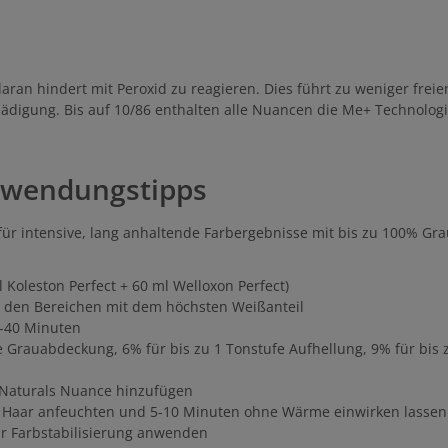
daran hindert mit Peroxid zu reagieren. Dies führt zu weniger fre
hädigung. Bis auf 10/86 enthalten alle Nuancen die Me+ Technolo
Anwendungstipps
für intensive, lang anhaltende Farbergebnisse mit bis zu 100% G
l Koleston Perfect + 60 ml Welloxon Perfect)
t den Bereichen mit dem höchsten Weißanteil
0-40 Minuten
e Grauabdeckung, 6% für bis zu 1 Tonstufe Aufhellung, 9% für bis 
 Naturals Nuance hinzufügen
as Haar anfeuchten und 5-10 Minuten ohne Wärme einwirken lassen
r Farbstabilisierung anwenden