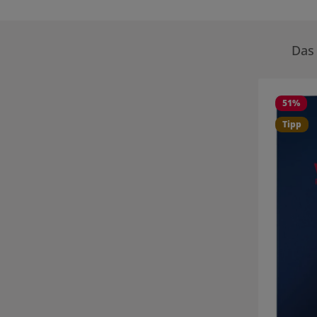
Das 
Produktgale
51
%
Tipp