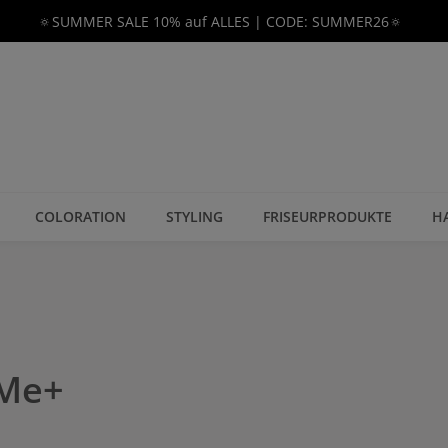
🔅SUMMER SALE 10% auf ALLES | CODE: SUMMER26🔅
COLORATION
STYLING
FRISEURPRODUKTE
H
 Me+