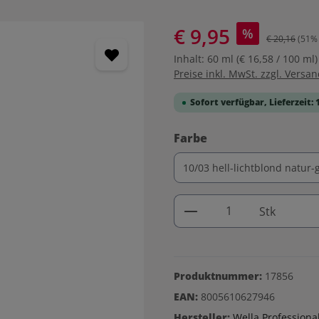
€ 9,95
%
€ 20,16
(51% 
Inhalt:
60 ml
(€ 16,58 / 100 ml)
Preise inkl. MwSt. zzgl. Versa
Sofort verfügbar, Lieferzeit: 
auswählen
Farbe
Produkt Anzahl: G
Stk
Produktnummer:
17856
EAN:
8005610627946
Hersteller:
Wella Professiona