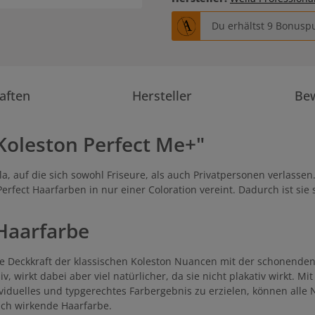
Du erhältst 9 Bonuspu
aften
Hersteller
Be
Koleston Perfect Me+"
la, auf die sich sowohl Friseure, als auch Privatpersonen verlasse
Perfect Haarfarben in nur einer Coloration vereint. Dadurch ist sie 
 Haarfarbe
 die Deckkraft der klassischen Koleston Nuancen mit der schonend
nsiv, wirkt dabei aber viel natürlicher, da sie nicht plakativ wirkt.
dividuelles und typgerechtes Farbergebnis zu erzielen, können al
ich wirkende Haarfarbe.