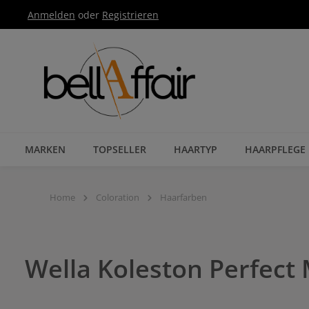
Anmelden
oder
Registrieren
Zur Hauptnavigation springen
MARKEN
TOPSELLER
HAARTYP
HAARPFLEGE
Home
Coloration
Haarfarben
Wella Koleston Perfect