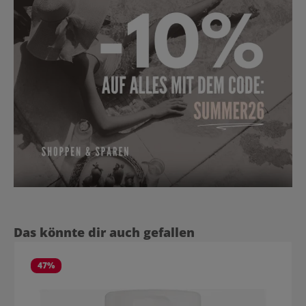
Produktgalerie überspringen
Das könnte dir auch gefallen
47
%