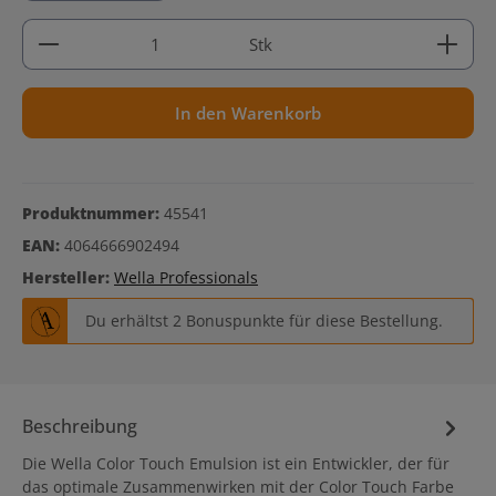
Produkt Anzahl: Gib den gewünschten Wert ein ode
Stk
In den Warenkorb
Produktnummer:
45541
EAN:
4064666902494
Hersteller:
Wella Professionals
Du erhältst 2 Bonuspunkte für diese Bestellung.
Beschreibung
Die Wella Color Touch Emulsion ist ein Entwickler, der für
das optimale Zusammenwirken mit der Color Touch Farbe