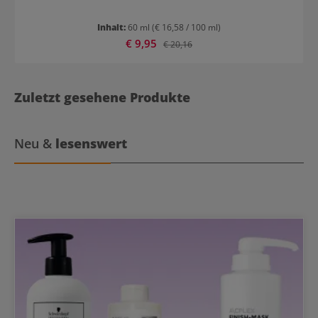
Inhalt:
60 ml
(€ 16,58 / 100 ml)
Verkaufspreis:
€ 9,95
Regulärer Preis:
€ 20,16
Zuletzt gesehene Produkte
Neu &
lesenswert