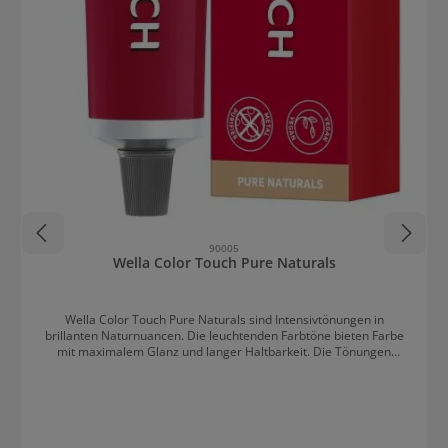
90005
Wella Color Touch Pure Naturals
Wella Color Touch Pure Naturals sind Intensivtönungen in
brillanten Naturnuancen. Die leuchtenden Farbtöne bieten Farbe
mit maximalem Glanz und langer Haltbarkeit. Die Tönungen
eignen sich perfekt um den Naturton zu veredeln, zu verändern
oder zu intensivieren Colorationen aufzufrischen In Kombination
mit dem Colortouch Entwickler ist eine perfekte Farbentwicklung,
präzise Tonrichtung und lange Haltbarkeit garantiert. Lebhafte
Nuancen ermöglichen zudem einen Ausgleich von Längen und
Spitzen. Alle Nuancen sind untereinander mischbar, was das