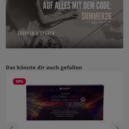
Produktgalerie überspringen
Das könnte dir auch gefallen
59
%