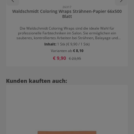
26317
Waldschmidt Coloring Wraps Strähnen-Papier 66x500
Blatt
Die Waldschmidt Coloring Wraps sind die ideale Wahl für
professionelle Farbtechniken im Salon. Sie ermöglichen ein
sauberes, kontrolliertes Arbeiten bei Strähnen, Balayage und
kreativen Colorationen und sorgen für eine gleichmäßige
Inhalt:
1 Stk
(€ 9,90 / 1 Stk)
Entwicklung der Haarfarbe. Dank ihres widerstandsfähigen und
Varianten ab
€ 8,10
flexiblen Materials passen sich die Wraps optimal dem Haar an
und bieten sicheren Halt ohne Verrutschen. Sie sind leicht in der
Verkaufspreis:
€ 9,90
Regulärer Preis:
€ 23,95
Anwendung, wiederverwendbar und unterstützen effiziente
Arbeitsabläufe für präzise, brillante Farbergebnisse.In 2 Größen
verfügbar:kurz 110x160 mm lang 110x240 mm
Produktgalerie überspringen
Kunden kauften auch: