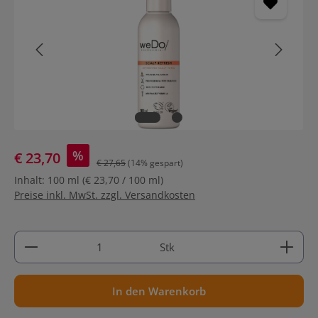
%
€ 23,70
€ 27,65
(14% gespart)
Inhalt:
100 ml
(€ 23,70 / 100 ml)
Preise inkl. MwSt. zzgl. Versandkosten
Produkt Anzahl: Gib den gewünschten Wert ein ode
Stk
In den Warenkorb