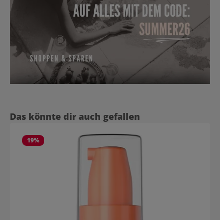
Produktgalerie überspringen
Das könnte dir auch gefallen
19
%