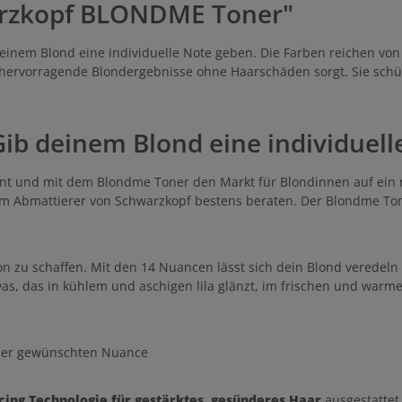
arzkopf BLONDME Toner"
em Blond eine individuelle Note geben. Die Farben reichen von As
ür hervorragende Blondergebnisse ohne Haarschäden sorgt. Sie sc
ib deinem Blond eine individuell
nnt und mit dem Blondme Toner den Markt für Blondinnen auf ein n
m Abmattierer von Schwarzkopf bestens beraten. Der Blondme To
ton zu schaffen. Mit den 14 Nuancen lässt sich dein Blond veredel
was, das in kühlem und aschigen lila glänzt, im frischen und war
n der gewünschten Nuance
cing Technologie für gestärktes, gesünderes Haar
ausgestattet 