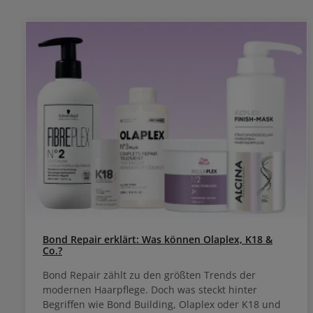
individu
Abmattiere
Der Blo
Farbpigmen
oder naturblo
ideale Pr
Blondton zu
sich dein
nach Vorl
Nuancen.
gewissen Et
glänzt, i
Erdbeer
Stahlblau strahlt.
strahle
gewünschten Nuance M
Rezept
Technolog
ausgestattet ist. Anwendu
Schwarzkopf Blo
dem Misch
auftragen. Geeignet für Anwendung mi
Bond Repair erklärt: Was können Olaplex, K18 &
ohne Kopfhautkon
Co.?
Nuancen s
Toner wir
Bond Repair zählt zu den größten Trends der
BlondMe Devel
modernen Haarpflege. Doch was steckt hinter
Begriffen wie Bond Building, Olaplex oder K18 und