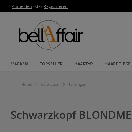
Anmelden
oder
Registrieren
Zur Hauptnavigation springen
MARKEN
TOPSELLER
HAARTYP
HAARPFLEGE
Home
Coloration
Tönungen
Schwarzkopf BLONDME