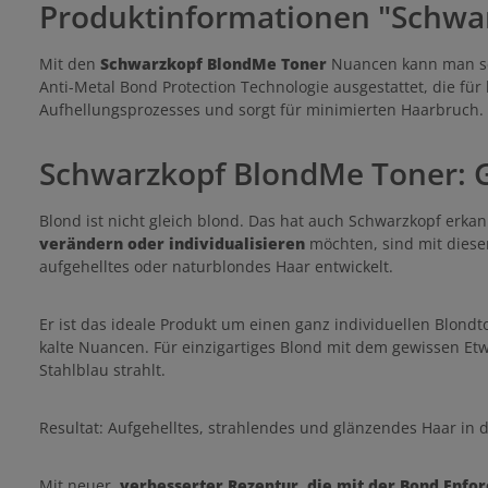
Produktinformationen "Schw
Mit den
Schwarzkopf BlondMe Toner
Nuancen kann man sein
Anti-Metal Bond Protection Technologie ausgestattet, die f
Aufhellungsprozesses und sorgt für minimierten Haarbruch.
Schwarzkopf BlondMe Toner: G
Blond ist nicht gleich blond. Das hat auch Schwarzkopf erka
verändern oder individualisieren
möchten, sind mit diese
aufgehelltes oder naturblondes Haar entwickelt.
Er ist das ideale Produkt um einen ganz individuellen Blond
kalte Nuancen. Für einzigartiges Blond mit dem gewissen Et
Stahlblau strahlt.
Resultat: Aufgehelltes, strahlendes und glänzendes Haar i
Mit neuer,
verbesserter Rezeptur, die mit der Bond Enfor