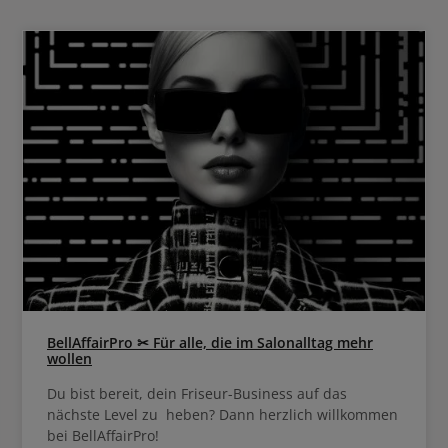
alisieren möchten, sind mit diesem
Abmattierer von Schwarzkopf best
r von Schwarzkopf bestens beraten.
Der Blondme Toner von Schwar
ndme Toner von Schwarzkopf mit
Farbpigmenten wurde nämlich für 
ten wurde nämlich für aufgehelltes
oder naturblondes Haar entwickelt. Er ist
ndes Haar entwickelt. Er ist das
ideale Produkt um einen ganz in
odukt um einen ganz individuellen
Blondton zu schaffen. Mit den 14 
 schaffen. Mit den 14 Nuancen lässt
sich dein Blond veredeln und nua
 Blond veredeln und nuancieren. Je
nach Vorliebe erzielt man warme
iebe erzielt man warme oder kalte
Nuancen. Für einzigartiges Blo
 Für einzigartiges Blond mit dem
gewissen Etwas, das in kühlem und 
was, das in kühlem und aschigen lila
glänzt, im frischen und warmen 
m frischen und warmen Aprikot- und
Erdbeertönen schimmert oder 
tönen schimmert oder in kühlem
Stahlblau strahlt. Resultat: Aufgehelltes,
 Resultat: Aufgehelltes,
strahlendes und glänzendes Ha
ndes und glänzendes Haar in der
gewünschten Nuance Mit neuer, verbesserter
it neuer, verbesserter
Rezeptur, die mit der Bond E
ur, die mit der Bond Enforcing
Technologie für gestärktes, ges
ie für gestärktes, gesünderes Haar
ausgestattet ist. Anwendungsempfehlung für
ngsempfehlung für
Schwarzkopf BlondMe Toner Unmittelbar nach
ndMe Toner Unmittelbar nach
dem Mischen auf das handtuchtr
en auf das handtuchtrockene Haar
auftragen. Geeignet für Anwendung mit und
t und
BellAffairPro ✂ Für alle, die im Salonalltag mehr
ohne Kopfhautkontakt. Alle Blonde Toning-
takt. Alle Blonde Toning-
wollen
Nuancen sind untereinander misch
ind untereinander mischbar. Der
Toner wird immer im Verhältnis 
d immer im Verhältnis 1:1 mit dem
Du bist bereit, dein Friseur-Business auf das
BlondMe Developer 2% 7 Vol. gemischt. 5
oper 2% 7 Vol. gemischt. 5 bis 20
Minuten einwirken lass
nächste Level zu heben? Dann herzlich willkommen
Minuten einwirken lassen.
bei BellAffairPro!