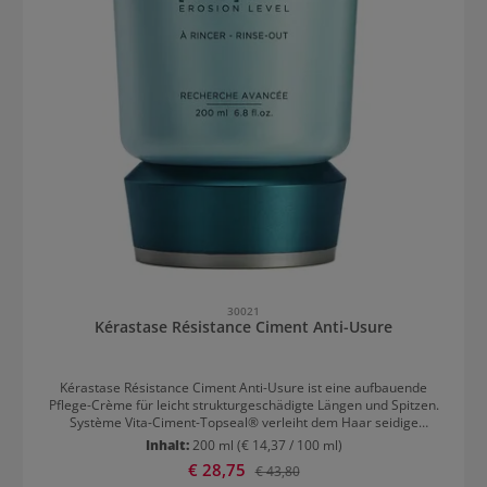
30021
Kérastase Résistance Ciment Anti-Usure
Kérastase Résistance Ciment Anti-Usure ist eine aufbauende
Pflege-Crème für leicht strukturgeschädigte Längen und Spitzen.
Système Vita-Ciment-Topseal® verleiht dem Haar seidige
Geschmeidigkeit. Verleiht dem Haar Kraft und schützt vor
Inhalt:
200 ml
(€ 14,37 / 100 ml)
Haarbruch.Pro-Keratin: Protein, das die Funktion von Keratin
Verkaufspreis:
€ 28,75
Regulärer Preis:
€ 43,80
übernimmt und das Haar wieder aufbautCeramid: Stellt den