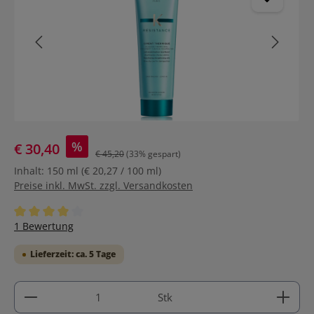
%
€ 30,40
€ 45,20
(33% gespart)
Inhalt:
150 ml
(€ 20,27 / 100 ml)
Preise inkl. MwSt. zzgl. Versandkosten
Durchschnittliche Bewertung von 4 von 5 Sternen
1 Bewertung
Lieferzeit: ca. 5 Tage
Produkt Anzahl: Gib den gewünschten Wert ein ode
Stk