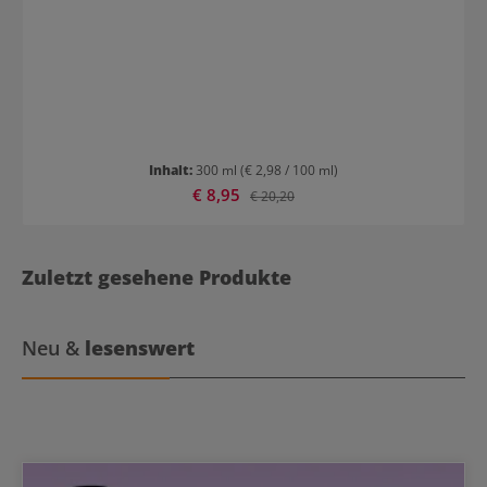
Inhalt:
300 ml
(€ 2,98 / 100 ml)
Verkaufspreis:
€ 8,95
Regulärer Preis:
€ 20,20
Zuletzt gesehene Produkte
Neu &
lesenswert