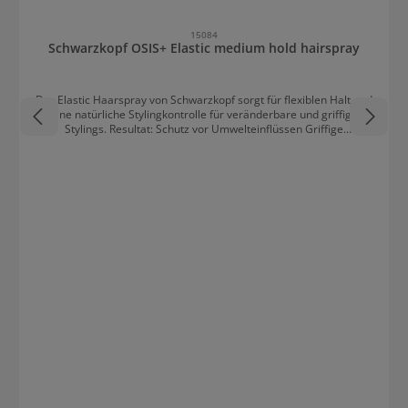
15084
Schwarzkopf OSIS+ Elastic medium hold hairspray
Der Elastic Haarspray von Schwarzkopf sorgt für flexiblen Halt und
eine natürliche Stylingkontrolle für veränderbare und griffige
Stylings. Resultat: Schutz vor Umwelteinflüssen Griffige
Stylingkontrolle Leichter und Natürlicher Halt