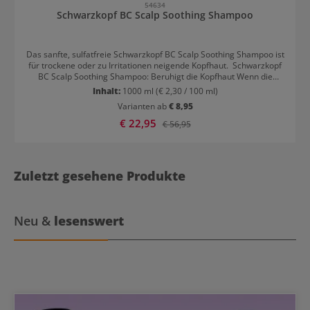
54634
Schwarzkopf BC Scalp Soothing Shampoo
Das sanfte, sulfatfreie Schwarzkopf BC Scalp Soothing Shampoo ist
für trockene oder zu Irritationen neigende Kopfhaut. Schwarzkopf
BC Scalp Soothing Shampoo: Beruhigt die Kopfhaut Wenn die
Kopfhaut juckt und irritiert ist, gleicht das Shampoo den
Inhalt:
1000 ml
(€ 2,30 / 100 ml)
Feuchtigkeitsgehalt der Kopfhaut aus. Es lindert Irritationen und
Varianten ab
€ 8,95
beruhigt während es das Haar sanft von Schmutz und
Produktrückständen befreit. Die milde, feuchtigkeitsspendende
Verkaufspreis:
€ 22,95
Regulärer Preis:
€ 56,95
Formel mit vitaminreich Grünkohl und feuchtigkeitsspendendem
Madecassoside ist dermatologisch getestet und für die tägliche
Anwendung geeignet. Schwarzkopf BC Scalp Soothing Shampoo
Anwendung Sanft in die Kopfhaut massieren und nach 2 Minuten
Zuletzt gesehene Produkte
sorgfältig ausspülen.
Neu &
lesenswert