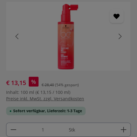
Bildergalerie überspringen
%
€ 13,15
€ 28,40
(54% gespart)
Inhalt:
100 ml
(€ 13,15 / 100 ml)
Preise inkl. MwSt. zzgl. Versandkosten
Sofort verfügbar, Lieferzeit: 1-3 Tage
Produkt Anzahl: Gib den gewünschten Wert ein ode
Stk