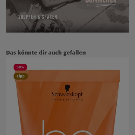
Produktgalerie überspringen
Das könnte dir auch gefallen
50
%
Tipp