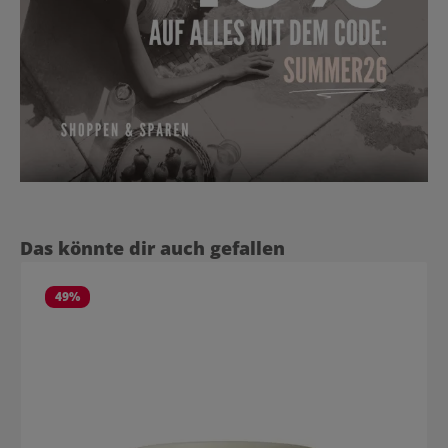
Produktgalerie überspringen
Das könnte dir auch gefallen
49
%