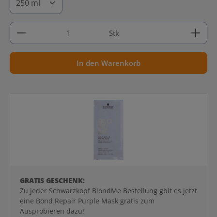
Produkt Anzahl: Gib den gewünschten Wert ein ode
Stk
In den Warenkorb
GRATIS GESCHENK:
Zu jeder Schwarzkopf BlondMe Bestellung gbit es jetzt
eine Bond Repair Purple Mask gratis zum
Ausprobieren dazu!