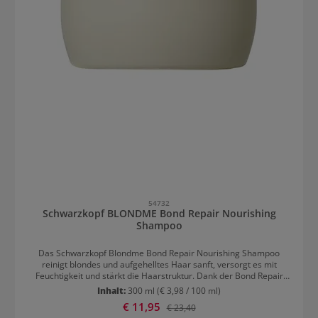
54732
Schwarzkopf BLONDME Bond Repair Nourishing
Shampoo
Das Schwarzkopf Blondme Bond Repair Nourishing Shampoo
reinigt blondes und aufgehelltes Haar sanft, versorgt es mit
Feuchtigkeit und stärkt die Haarstruktur. Dank der Bond Repair
Technologie wird Haarbruch um bis zu 80 % reduziert und
Inhalt:
300 ml
(€ 3,98 / 100 ml)
Haarschäden repariert. Es stärkt das Haar durch den Aufbau
Verkaufspreis:
€ 11,95
Regulärer Preis:
€ 23,40
innerer Haarverbindungen und repariert Haarschäden, die zwei