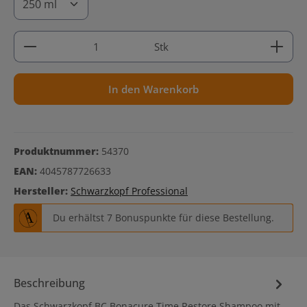
Produkt Anzahl: Gib den gewünschten Wert ein ode
Stk
In den Warenkorb
Produktnummer:
54370
EAN:
4045787726633
Hersteller:
Schwarzkopf Professional
Du erhältst 7 Bonuspunkte für diese Bestellung.
Beschreibung
Das Schwarzkopf BC Bonacure Time Restore Shampoo mit