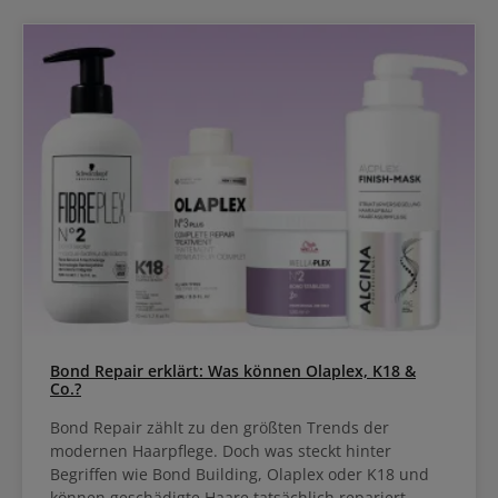
von Bonacure ist diese Shampoo mit einer fortschrittlichen Formel
mit veganem Keratin und Glycerol ausgestattet. Glycerol sorgt für
eine langanhaltende, ausgewogene Feuchtigkeitsversorgung von
Kopfhaut und Haar. Es glättet die Haaroberfläche und verhindert
das Austrocknen des Haares. Die nicht beschwerende Formel
ermöglicht eine sanfte Reinigung des Haares und der Kopfhaut. Die
zugeführte Feuchtigkeit wird dabei im Haarinneren eingeschlossen
und das Haar so vor dem Austrocknen bewahrt. In Kombination mit
der Cell Equalizer Technologie verleiht das Shampoo jeder Strähne
Geschmeidigkeit, Kämmbarkeit, Elastizität und Glanz.Resultat mit
Schwarzkopf BC Bonacure Moisture Kick ShampooDie mit Glycerin
angereicherte Formulierung hilft, den Feuchtigkeitsgehalt des
Haares auszugleichen und verleiht ein leichtes, gesundes
Haargefühl.Bis zu 48 Stunden ein mit Feuchtigkeit versorgtes
Haargefühl und verbesserte ElastizitätHilft, das Haar vor dem
Austrocknen zu schützenVerleiht Glanz, Geschmeidigkeit und
Elastizität
Bond Repair erklärt: Was können Olaplex, K18 &
Co.?
Bond Repair zählt zu den größten Trends der
modernen Haarpflege. Doch was steckt hinter
Begriffen wie Bond Building, Olaplex oder K18 und
können geschädigte Haare tatsächlich repariert