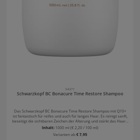
54371
Schwarzkopf BC Bonacure Time Restore Shampoo
Das Schwarzkopf BC Bonacure Time Restore Shampoo mit Q10+
ist fantastisch für reifes und auch für langes Haar. Es reinigt sanft,
beseitigt die sichtbaren Zeichen der Alterung und stärkt das Haar -
für ein bis zu 48 Stunden lang gepflegtes & mit Feuchtigkeit
Inhalt:
1000 ml
(€ 2,20 / 100 ml)
versorgtes Haargefühl.Schwarzkopf BC Bonacure Time Restore
Varianten ab
€ 7,95
Shampoo WirkungDas Shampoo enthält eine fortschrittlichen