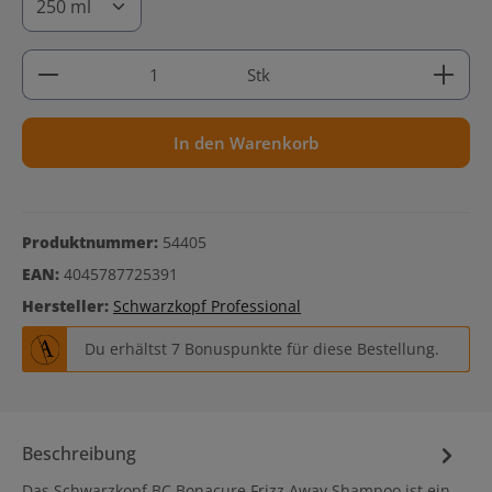
Produkt Anzahl: Gib den gewünschten Wert ein ode
Stk
In den Warenkorb
Produktnummer:
54405
EAN:
4045787725391
Hersteller:
Schwarzkopf Professional
Du erhältst 7 Bonuspunkte für diese Bestellung.
Beschreibung
Das Schwarzkopf BC Bonacure Frizz Away Shampoo ist ein