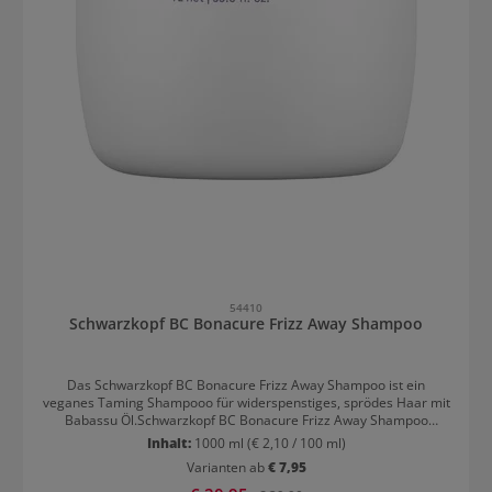
54410
Schwarzkopf BC Bonacure Frizz Away Shampoo
Das Schwarzkopf BC Bonacure Frizz Away Shampoo ist ein
veganes Taming Shampooo für widerspenstiges, sprödes Haar mit
Babassu Öl.Schwarzkopf BC Bonacure Frizz Away Shampoo
WirkungWiderspenstiges Haar braucht eine Extraportion Pflege,
Inhalt:
1000 ml
(€ 2,10 / 100 ml)
die das Haar nicht beschwert oder austrocknet. Das Frizz Away
Varianten ab
€ 7,95
Shampoo reinigt das Haar sanft, glättet die Haaroberfläche und
verbessert die Frisierbarkeit und verhindert, dass sich das Haar
Verkaufspreis: