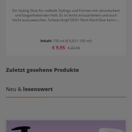
Ein Styling Glue für radikale Stylings und Formen mit ultrastarkem
und langanhaltenden Halt. Es ist leicht einzuarbeiten und auch
leicht auszuwaschen. Schwarzkopf OSIS+ Rock-Hard Glue kann im
feuchten oder trockenen Haar angewandt werden. Resultat:
Ultrastarker und langer Halt Radikale Stylings und Formen
Inhalt:
150 ml
(€ 6,63 / 100 ml)
Verkaufspreis:
€ 9,95
Regulärer Preis:
€ 22,10
Zuletzt gesehene Produkte
Neu &
lesenswert