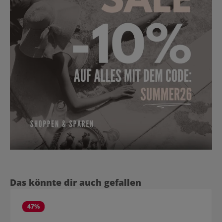
Produktgalerie überspringen
Das könnte dir auch gefallen
47
%