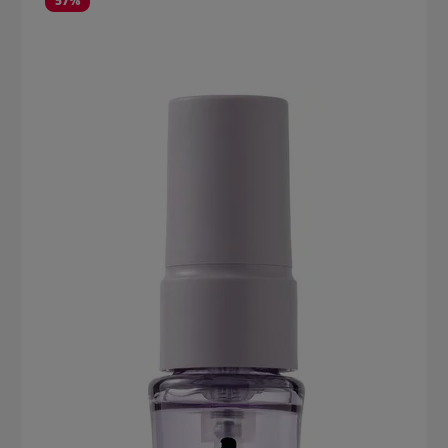
57
%
Leichtes und sauberes Auftragen Sehr sparsam (bis zu 50
Anwendungen) Anwendung von Foamie Festes Deodorant Boden
mit den Fingern von unten hochdrücken. Stick direkt auf die
trockenen Achseln auftragen. Vollständig einziehen lassen.