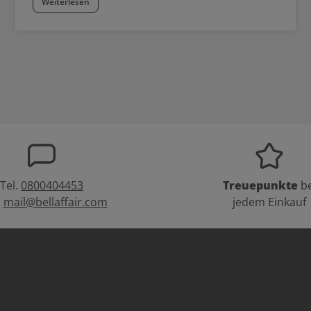
Weiterlesen
Tel.
0800404453
Treuepunkte
be
:
mail@bellaffair.com
jedem Einkauf