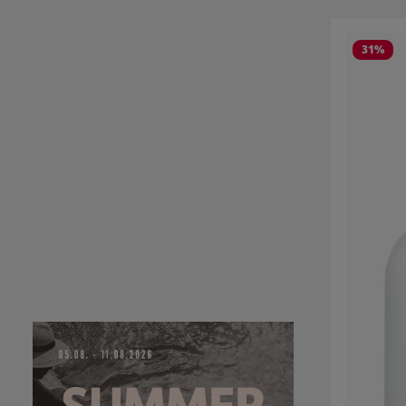
Produktgale
31
%