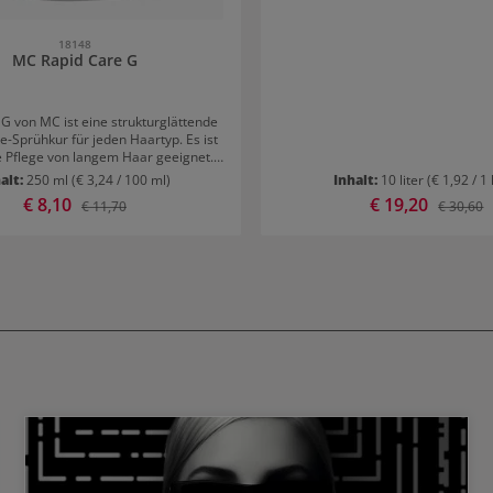
18148
MC Rapid Care G
G von MC ist eine strukturglättende
e-Sprühkur für jeden Haartyp. Es ist
ie Pflege von langem Haar geeignet.
e
alt:
250 ml
(€ 3,24 / 100 ml)
Inhalt:
10 liter
(€ 1,92 / 1 
Haarstruktur
Verkaufspreis:
€ 8,10
Verkaufspreis:
€ 19,20
Regulärer Preis:
Reguläre
€ 11,70
€ 30,60