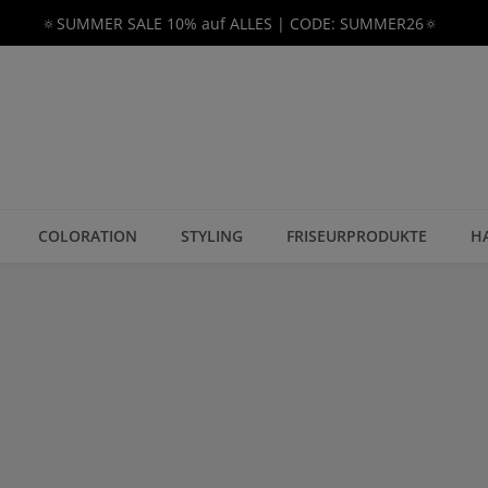
🔅SUMMER SALE 10% auf ALLES | CODE: SUMMER26🔅
COLORATION
STYLING
FRISEURPRODUKTE
H