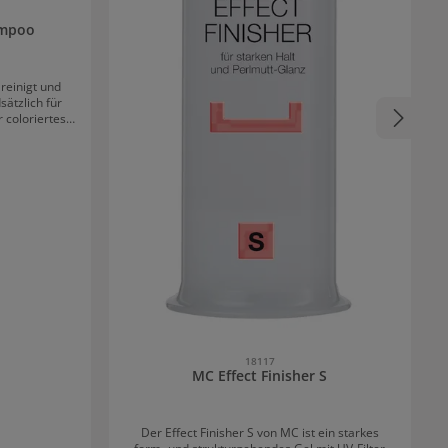
ampoo
reinigt und
sätzlich für
 coloriertes,
r, geeignet.
dem Haar noch
erschiedene
irken positiv
struktur wird
 die Anwendung
ich.
18117
MC Effect Finisher S
Der Effect Finisher S von MC ist ein starkes