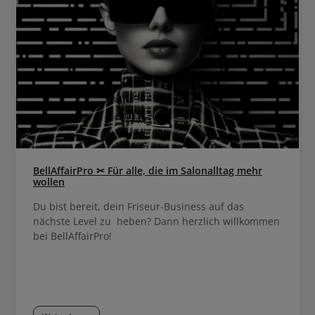
BellAffairPro ✂ Für alle, die im Salonalltag mehr
wollen
Du bist bereit, dein Friseur-Business auf das
nächste Level zu heben? Dann herzlich willkommen
bei BellAffairPro!