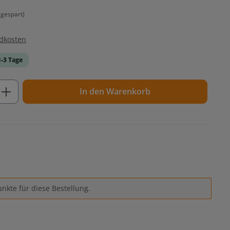
gespart)
ndkosten
1-3 Tage
ib den gewünschten Wert ein oder benutz
In den Warenkorb
nkte für diese Bestellung.