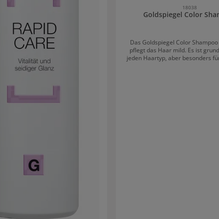
18038
Goldspiegel Color Sh
Das Goldspiegel Color Shampoo 
pflegt das Haar mild. Es ist grund
jeden Haartyp, aber besonders für
blondiertes und strapaziertes Haa
Der Farbglanz wird gewahrt und 
mehr Ausstrahlung verliehen. V
Proteine und das Pro-Vitamin B5 w
auf die Haargesundheit. Die Haar
ausgeglichen und geglättet. Das Shampoo
im 10-Liter-Kanister ist ideal für
im professionellen Bere