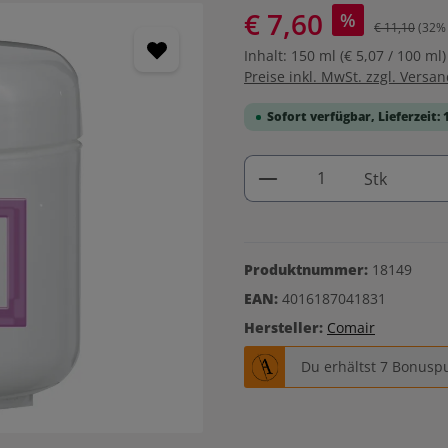
€ 7,60
%
€ 11,10
(32% 
Inhalt:
150 ml
(€ 5,07 / 100 ml)
Preise inkl. MwSt. zzgl. Versa
Sofort verfügbar, Lieferzeit: 
Produkt Anzahl: G
Stk
Produktnummer:
18149
EAN:
4016187041831
Hersteller:
Comair
Du erhältst 7 Bonuspu