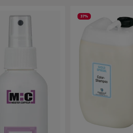
rie überspringen
37
%