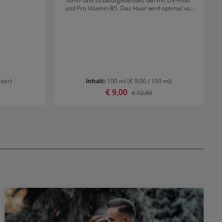
form- und strukturgebendes Gel mit UV-Filter
und Pro Vitamin B5. Das Haar wird optimal vor
Hitzeeinwirkungen und Beschädigungen durch
UV-Strahlen geschützt. Resultat: Geschütztes
Haar UV-Schutz Strukturiertes und strahlendes
Haar
liter)
Inhalt:
100 ml
(€ 9,00 / 100 ml)
Verkaufspreis:
€ 9,00
r Preis:
Regulärer Preis:
€ 12,90