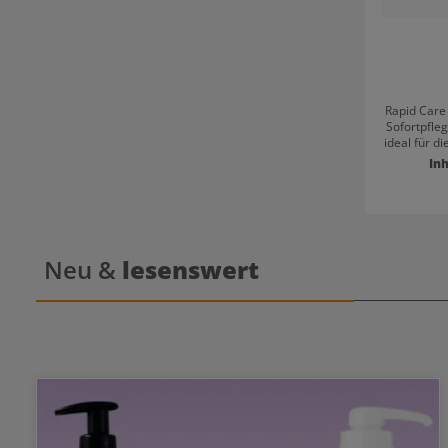
Rapid Care 
Sofortpfleg
ideal für d
Resultat: Vitalität und seidiger Glanz Glatt
Inh
Neu &
lesenswert