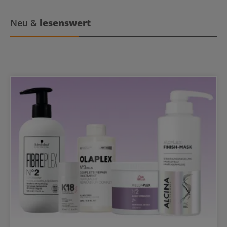
Neu &
lesenswert