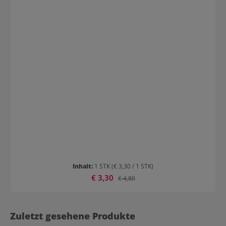
Inhalt:
1 STK
(€ 3,30 / 1 STK)
Verkaufspreis:
€ 3,30
Regulärer Preis:
€ 4,80
Zuletzt gesehene Produkte