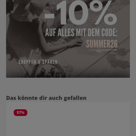
Produktgalerie überspringen
Das könnte dir auch gefallen
57
%