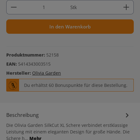
Produkt Anzahl: Gib den gewünschten Wert ein ode
Stk
In den Warenkorb
Produktnummer:
52158
EAN:
5414343003515
Hersteller:
Olivia Garden
Du erhältst 60 Bonuspunkte für diese Bestellung.
Beschreibung
Die Olivia Garden SilkCut XL Schere verbindet erstklassige
Leistung mit einem eleganten Design für große Hände. Die
Schere h…
Mehr