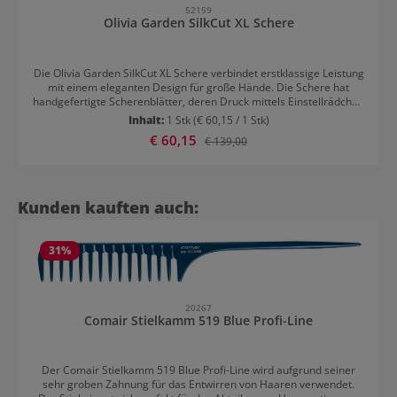
52159
Olivia Garden SilkCut XL Schere
Die Olivia Garden SilkCut XL Schere verbindet erstklassige Leistung
mit einem eleganten Design für große Hände. Die Schere hat
handgefertigte Scherenblätter, deren Druck mittels Einstellrädchen
reguliert werden kann. Die ergonomische Form für ein
Inhalt:
1 Stk
(€ 60,15 / 1 Stk)
komfortables und entspanntes Arbeiten entlastet das Handgelenk.
Verkaufspreis:
€ 60,15
Regulärer Preis:
€ 139,00
Die extra großen Augenringe wurden an große Hände angepasst,
die Schere schmiegt sich daher an große Hände ideal an.
Produktgalerie überspringen
Kunden kauften auch:
31
%
20267
Comair Stielkamm 519 Blue Profi-Line
Der Comair Stielkamm 519 Blue Profi-Line wird aufgrund seiner
sehr groben Zahnung für das Entwirren von Haaren verwendet.