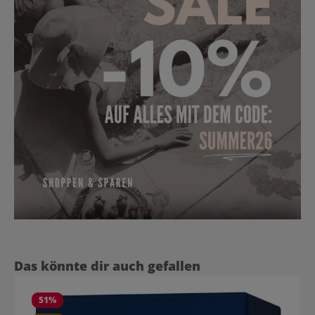
Produktgalerie überspringen
Das könnte dir auch gefallen
51
%