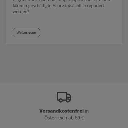
Koleston Perfect Farbkarte zum Download als PDF Datei bei den
können geschädigte Haare tatsächlich repariert
Produktdetails oben. In dieser finden sich neben der
werden?
Nuancenübersicht auch Mischungsempfehlungen.
Weiterlesen
Versandkostenfrei
in
Österreich ab 60 €