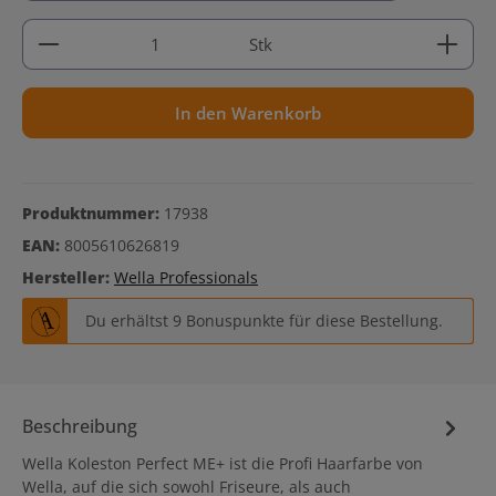
Produkt Anzahl: Gib den gewünschten Wert ein ode
Stk
In den Warenkorb
Produktnummer:
17938
EAN:
8005610626819
Hersteller:
Wella Professionals
Du erhältst 9 Bonuspunkte für diese Bestellung.
Beschreibung
Wella Koleston Perfect ME+ ist die Profi Haarfarbe von
Wella, auf die sich sowohl Friseure, als auch