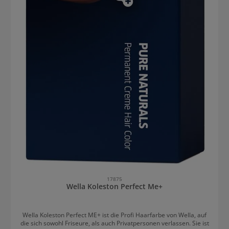
17875
Wella Koleston Perfect Me+
Wella Koleston Perfect ME+ ist die Profi Haarfarbe von Wella, auf
die sich sowohl Friseure, als auch Privatpersonen verlassen. Sie ist