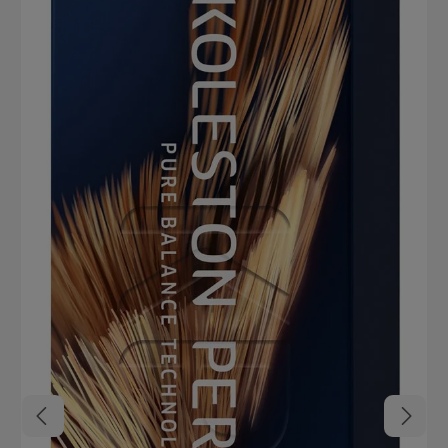
15-25 Minuten, ohne Wärme: 30-40 Minuten Entwickler-Stärken:
4% für Ton-in-Ton oder dunkler ohne Grauabdeckung, 6% für bis zu
1 Tonstufe Aufhellung, 9% für bis zu 2 Tonstufen Aufhellung, 12%
für bis zu 3 Tonstufen Aufhellung Grauabdeckung: Bei hohem
Weißanteil (über 50%) Pure Naturals Nuance hinzufügen Längen-
und Spitzenausgleich: Nach der Einwirkzeit das Haar anfeuchten
und 5-10 Minuten ohne Wärme einwirken lassen Nachbehandlung:
Color Service Farbnachbehandlung zur Farbstabilisierung
anwenden Wella Koleston Perfect Me+ Highlights auf einen Blick
Verlässliches und schonendes Farbergebnis Langanhaltende Farbe
Weniger Haarschäden Natürliches Farbergebnis Hohe Deckkraft
(bis 100%) Reduziertes Allergierisiko (wenn ME+ enthalten ist)
Pflegt das Haar und verleihen unglaublichen Glanz Farbmasse
lässt sich ganz einfach anmischen und leicht auswaschen Top
Rezeptur für eine genaue Anwendung Angenehmer Geruch
Koleston Perfect Farbkarte Finde deine Lieblingsfarbe mit der
Koleston Perfect Farbkarte zum Download als PDF Datei bei den
Produktdetails oben. In dieser finden sich neben der
Nuancenübersicht auch Mischungsempfehlungen.