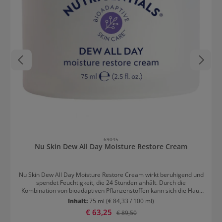
69045
Nu Skin Dew All Day Moisture Restore Cream
Nu Skin Dew All Day Moisture Restore Cream wirkt beruhigend und
spendet Feuchtigkeit, die 24 Stunden anhält. Durch die
Kombination von bioadaptiven Pflanzenstoffen kann sich die Haut
leichter an verschiedene Umwelteinflüsse anpassen. Die cremige
Inhalt:
75 ml
(€ 84,33 / 100 ml)
Rezeptur wirkt intensiv pflegend und sorgt für geschmeidigere,
Verkaufspreis:
€ 63,25
Regulärer Preis:
€ 89,50
glattere Haut. Wichtige Inhaltsstoffe von Nu Skin Dew All Day