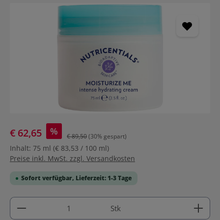
Bildergalerie überspringen
%
€ 62,65
€ 89,50
(30% gespart)
Inhalt:
75 ml
(€ 83,53 / 100 ml)
Preise inkl. MwSt. zzgl. Versandkosten
Sofort verfügbar, Lieferzeit: 1-3 Tage
Produkt Anzahl: Gib den gewünschten Wert ein ode
Stk