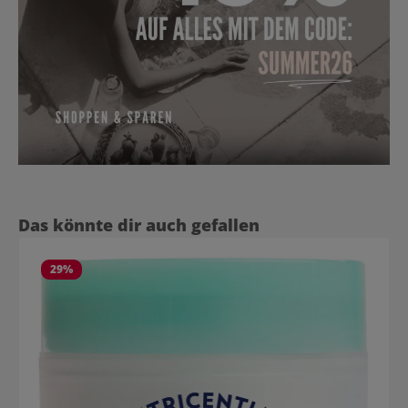
Produktgalerie überspringen
Das könnte dir auch gefallen
29
%