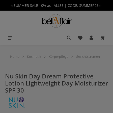
🔅SUMMER SALE 10% auf ALLES | CODE: SUMMER26🔅
alt springen
Du hast 0 Produkt
Waren
Home
Kosmetik
Körperpflege
Gesichtscremen
Nu Skin Day Dream Protective
Lotion Lightweight Day Moisturizer
SPF 30