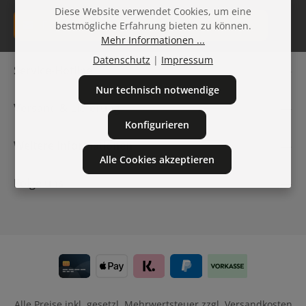
Diese Website verwendet Cookies, um eine
E-Mail-Adresse*
bestmögliche Erfahrung bieten zu können.
Mehr Informationen ...
Datenschutz
Datenschutz
|
Impressum
Die mit einem Stern (*) markierten Felder sind
Service-Hotline
Ich habe die
Datenschutzbestimmungen
zur Kenntnis
Pflichtfelder.
genommen und die
AGB
gelesen und bin mit ihnen
Nur technisch notwendige
einverstanden.
Versand & Lieferung
Konfigurieren
Weitere Informationen
Alle Cookies akzeptieren
Folge uns
Alle Preise inkl. gesetzl. Mehrwertsteuer zzgl.
Versandkosten