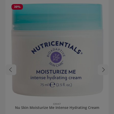
Sorgt für einen strahlenden Teint und ebenmäßigen Hautton mit
Schimmer Die Wissenschaft hinter Nu Skin Day Dream Protective
30
%
Cream Creamy Day Moisturizer SPF 30 Eine Kombination aus
Pflanzenextrakten, die aus extremen Klimazonen kommen,
schützen die Haut vor täglichen Belastungen wie Stress und
anderen Umwelteinflüssen. Inhaltsstoffe wie der Extrakt aus
französischen roten Paprikaschoten bilden ein Schutzschild gegen
nachteilige Auswirkungen übermäßiger Strahlung von blauem und
Infrarot-Licht. Anwendung von Nu Skin Day Dream Protective
Cream Creamy Day Moisturizer SPF30 Eine großzügige Menge auf
das Gesicht und den Hals mit nach außen gerichteten
Aufwärtsbewegungen auftragen. Jeden Tag am Morgen
verwenden.
69047
Nu Skin Moisturize Me Intense Hydrating Cream