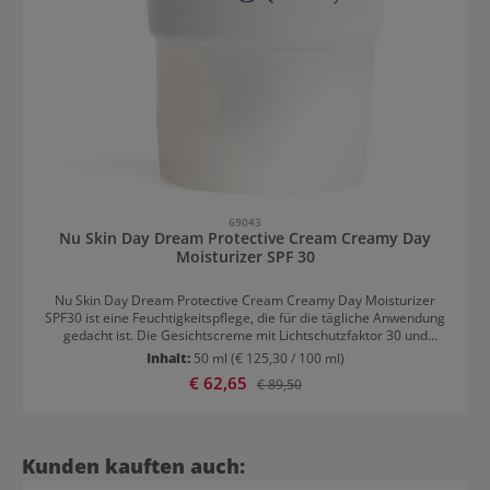
69043
Nu Skin Day Dream Protective Cream Creamy Day
Moisturizer SPF 30
Nu Skin Day Dream Protective Cream Creamy Day Moisturizer
SPF30 ist eine Feuchtigkeitspflege, die für die tägliche Anwendung
gedacht ist. Die Gesichtscreme mit Lichtschutzfaktor 30 und
bioadaptiven Pflanzenextrakten bietet hohen Sonnenschutz und
Inhalt:
50 ml
(€ 125,30 / 100 ml)
Schutz vor Auswirkungen umweltbedingter Stressfaktoren. Die
Verkaufspreis:
€ 62,65
Regulärer Preis:
€ 89,50
Creme ist für alle Hauttypen geeignet. Die Tube besteht zu 34%
aus recyceltem Kunststoff. Vorteile von Nu Skin Day Dream
Protective Cream Creamy Day Moisturizer SPF30 Schutz vor
Hautverfärbung, müde aussehender Haut und
Alterserscheinungen Schützende Pflege bei nachteiligen Effekten
Produktgalerie überspringen
Kunden kauften auch:
von Stress und Umweltfaktoren Effektive Feuchtigkeitsversorgung