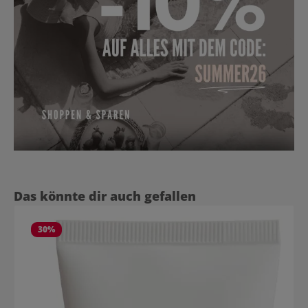
Produktgalerie überspringen
Das könnte dir auch gefallen
30
%