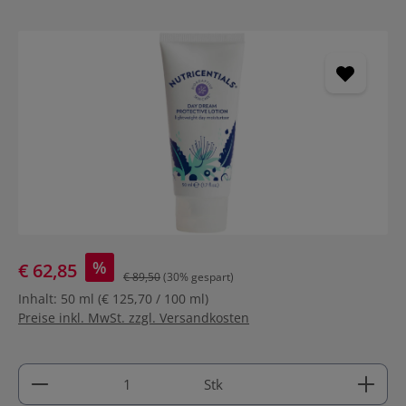
Bildergalerie überspringen
%
€ 62,85
€ 89,50
(30% gespart)
Inhalt:
50 ml
(€ 125,70 / 100 ml)
Preise inkl. MwSt. zzgl. Versandkosten
Produkt Anzahl: Gib den gewünschten Wert ein ode
Stk