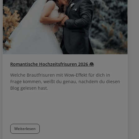
ät. Es ist frei
nd künstlichen
und sorgt für
mt ein bis zu
efühl.
Romantische Hochzeitsfrisuren 2026 👰
Welche Brautfrisuren mit Wow-Effekt für dich in
Frage kommen, weißt du genau, nachdem du diesen
Blog gelesen hast.
Weiterlesen