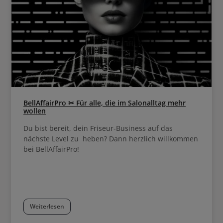
Haare und eine verbesserte Elastizit
von SLS/SLES Sulfaten, Silikonen u
Farbstoffen. Das Shampoo mit veganem Keratin
verbessert die innere Haarstärke 
ein volleres Haargefühl. Hinzu kom
48 Stunden volleres Haarg
BellAffairPro ✂ Für alle, die im Salonalltag mehr
wollen
Du bist bereit, dein Friseur-Business auf das
nächste Level zu heben? Dann herzlich willkommen
bei BellAffairPro!
Weiterlesen