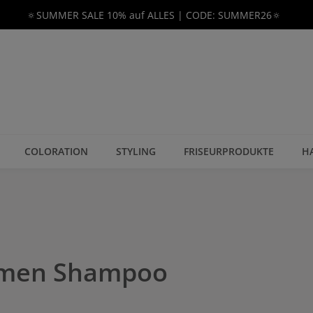
🔅SUMMER SALE 10% auf ALLES | CODE: SUMMER26🔅
COLORATION
STYLING
FRISEURPRODUKTE
H
lumen Shampoo