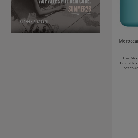
Morocca
Das Mor
belebt fei
beschwer
antioxidat
das Haar r
ihm ungla
Geschme
verbesse
dieses Sh
phosphat
langen Erha
Haar nic
auszubleichen. Anwendung 
Extra Volumen S
hydroph
Volumen S
das Haar ri