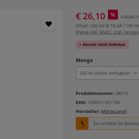
€ 26,10
%
€ 27,00
(3
Inhalt:
250 ml
(€ 10,44 / 100 ml
Preise inkl. MwSt. zzgl. Versa
Derzeit nicht lieferbar
auswählen
Menge
Produktnummer:
38015
EAN:
7290011521738
Hersteller:
Moroccanoil
Du erhältst 26 Bonusp