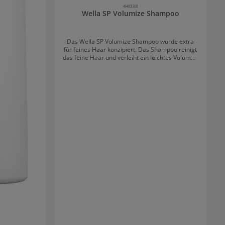
44038
Wella SP Volumize Shampoo
Das Wella SP Volumize Shampoo wurde extra
für feines Haar konzipiert. Das Shampoo reinigt
das feine Haar und verleiht ein leichtes Volumen
ohne dabei das Haar zu beschweren.
Anwendung des Wella SP Volumize Shampoo: In
das nasse Haar einarbeiten und danach
gründlich ausspülen. Bei Bedarf, Vorgang
wiederholen.