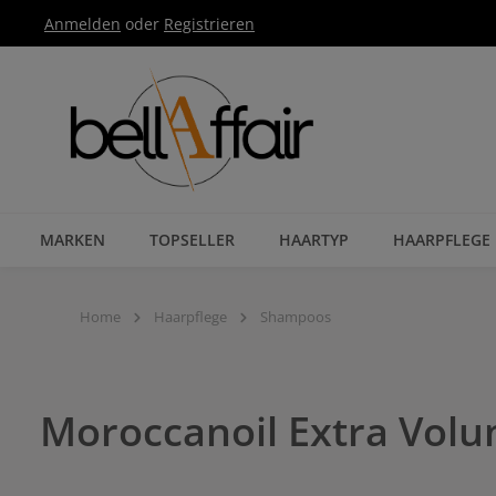
Anmelden
oder
Registrieren
Zur Hauptnavigation springen
MARKEN
TOPSELLER
HAARTYP
HAARPFLEGE
Home
Haarpflege
Shampoos
Moroccanoil Extra Vo