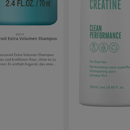
38014
noil Extra Volumen Shampoo
occanoil Extra Volumen Shampoo
nes und kraftloses Haar, ohne es zu
en. Es enthält Arganöl, das eine
ive Wirkung hat, und Nährstoffe, die
eaktivieren, reinigen, entwirren und
ubliches Volumen verleihen. Glanz,
idigkeit und Schwung sowie eine
rte Kämmbarkeit sind die Vorteile
ampoos. Die Formeln sind sulfat-,
- und parabenfrei, was zu einem
lt der Haarfarbe führt und hilft, das
ht auszutrocknen, aufzurauen oder
des Moroccanoil
hampoos Die konzentrierte,
ile Formel von Moroccanoil Extra
hampoo macht es notwendig, dass
chtig nass ist, weil durch das Wasser