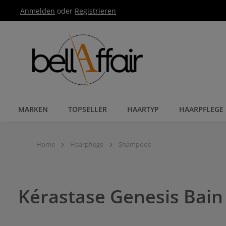
Anmelden
oder
Registrieren
Zur Hauptnavigation springen
MARKEN
TOPSELLER
HAARTYP
HAARPFLEGE
Home
Haarpflege
Shampoos
Kérastase Genesis Bain 