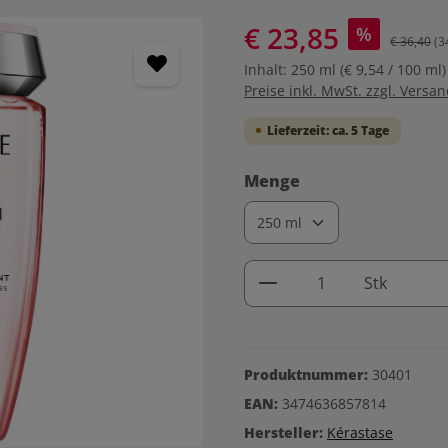
€ 23,85
%
€ 36,40
(3
Inhalt:
250 ml
(€ 9,54 / 100 ml)
Preise inkl. MwSt. zzgl. Versa
Lieferzeit: ca. 5 Tage
auswählen
Menge
Produkt Anzahl: G
Stk
Produktnummer:
30401
EAN:
3474636857814
Hersteller:
Kérastase