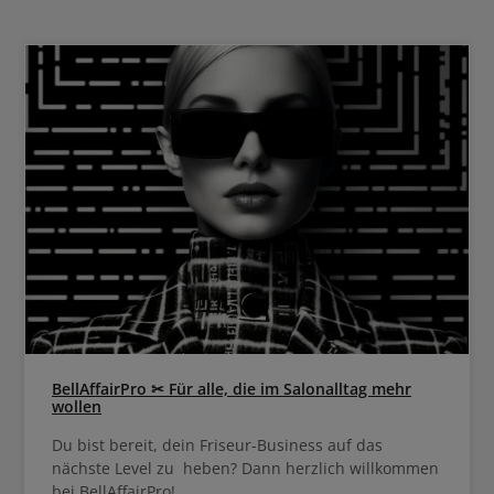
nasse Haar auftragen, einmass
, können zusammen also ihre beste
gründlich ausspülen. Bei Bedarf 
g entfalten. Für dickes und/oder
s Haar wird als Pflege die Maske
empfohlen.
BellAffairPro ✂ Für alle, die im Salonalltag mehr
wollen
Du bist bereit, dein Friseur-Business auf das
nächste Level zu heben? Dann herzlich willkommen
bei BellAffairPro!