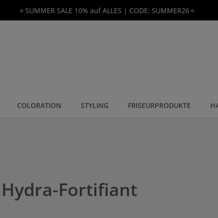
🔅SUMMER SALE 10% auf ALLES | CODE: SUMMER26🔅
COLORATION
STYLING
FRISEURPRODUKTE
H
Hydra-Fortifiant