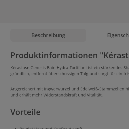
Beschreibung
Eigensch
Produktinformationen "Kérasta
Kérastase Genesis Bain Hydra-Fortifiant ist ein stärkendes 
gründlich, entfernt überschüssigen Talg und sorgt für ein fri
Angereichert mit Ingwerwurzel und Edelweiß-Stammzellen hilf
und erhält mehr Widerstandskraft und Vitalität.
Vorteile
Reinigt Haar und Kopfhaut sanft