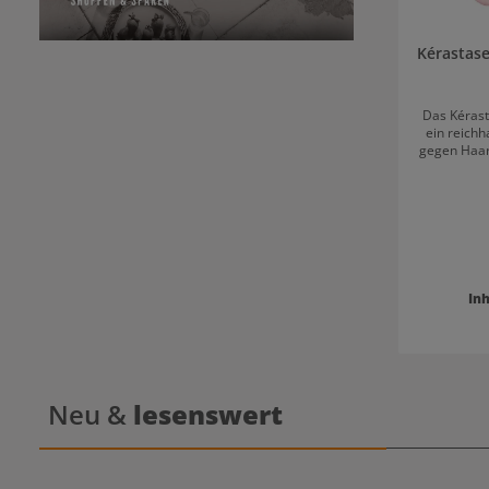
Kérastase
Das Kérasta
ein reich
gegen Haarv
Haarbad
während s
entgiftet 
trockene, 
neigen a
Haarfase
gestär
gleichzei
Inh
Feuchtigkei
beschw
Mikrozirku
zu ein
Anwendun
Bain Nutri-Forti
Neu &
lesenswert
feuchte H
auswa
wiederho
Pflege aus
Produkte