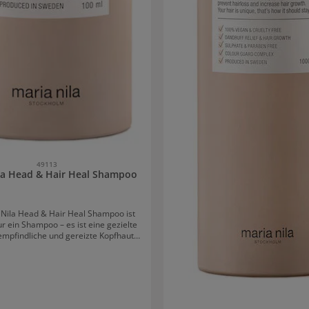
49113
la Head & Hair Heal Shampoo
Nila Head & Hair Heal Shampoo ist
r ein Shampoo – es ist eine gezielte
 empfindliche und gereizte Kopfhaut,
 Schuppenbildung, Juckreiz oder
all neigt. Dank der einzigartigen
on aus entzündungshemmenden und
nhaltsstoffen eignet es sich ideal zur
lichen Pflege und ist auch bei
hsvoller Kopfhaut hervorragend