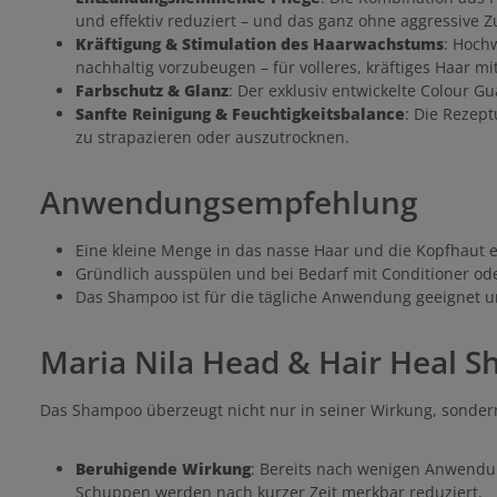
und effektiv reduziert – und das ganz ohne aggressive Zu
Kräftigung & Stimulation des Haarwachstums
: Hochw
nachhaltig vorzubeugen – für volleres, kräftiges Haar m
Farbschutz & Glanz
: Der exklusiv entwickelte Colour G
Sanfte Reinigung & Feuchtigkeitsbalance
: Die Rezept
zu strapazieren oder auszutrocknen.
Anwendungsempfehlung
Eine kleine Menge in das nasse Haar und die Kopfhaut 
Gründlich ausspülen und bei Bedarf mit Conditioner od
Das Shampoo ist für die tägliche Anwendung geeignet un
Maria Nila Head & Hair Heal 
Das Shampoo überzeugt nicht nur in seiner Wirkung, sond
Beruhigende Wirkung
: Bereits nach wenigen Anwendun
Schuppen werden nach kurzer Zeit merkbar reduziert.