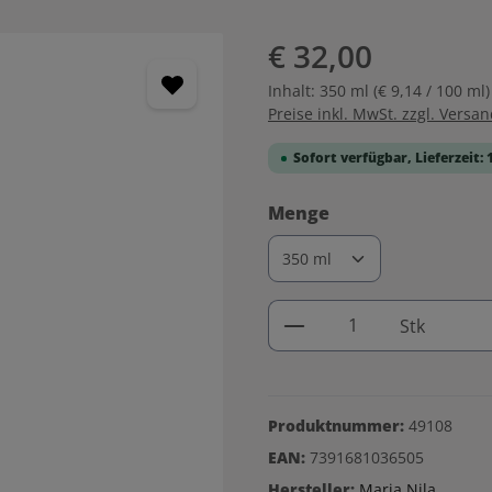
€ 32,00
Inhalt:
350 ml
(€ 9,14 / 100 ml)
Preise inkl. MwSt. zzgl. Versa
Sofort verfügbar, Lieferzeit: 
auswählen
Menge
Produkt Anzahl: G
Stk
Produktnummer:
49108
EAN:
7391681036505
Hersteller:
Maria Nila