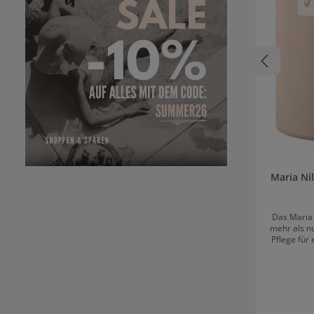
Maria Ni
Das Maria 
mehr als nu
Pflege für
die zu
Haarausf
Kombinati
heilenden I
täg
anspruc