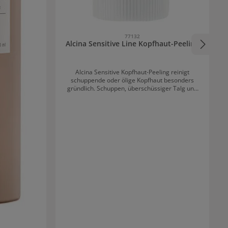
77132
Alcina Sensitive Line Kopfhaut-Peeling
Alcina Sensitive Kopfhaut-Peeling reinigt
schuppende oder ölige Kopfhaut besonders
gründlich. Schuppen, überschüssiger Talg und
Produktrückstände werden restlos entfernt.
Nach dem Peeling entsteht ein entspanntes
Kopfhautgefühl und ein angenehmes
Haargefühl vom Ansatz an. Die Durchblutung
der Kopfhaut wird angeregt. Inhaltsstoffe von
Alcina Sensitive Kopfhaut-Peeling Peeling aus
fein gemahlenem Lavastein, das Schmutz und
Schuppen löst. Ätherische Öle aus Grapefruit,
Lemongras und Krauseminze sind für ein
Erlebnis wie bei einer Aromatherapie.
Feuchtigkeitsspendende Inhaltsstoffe, die für ein
geschmeidiges Gefühl sorgen. Anwendung von
Alcina Sensitive Kopfhaut-Peeling Vor der
Haarwäsche scheitelweise auf die trockene
Kopfhaut auftragen. Sanft kreisend
einmassieren. 5 bis 10 Minuten einwirken.
Gründlich ausspülen. Danach mit einem