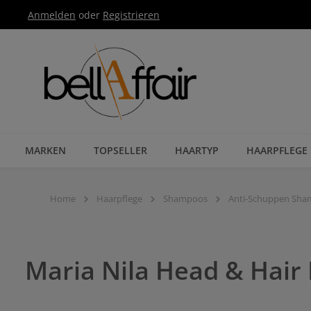
Anmelden
oder
Registrieren
Zur Hauptnavigation springen
MARKEN
TOPSELLER
HAARTYP
HAARPFLEGE
Home
Haarpflege
Shampoos
Anti-Schuppen Sh
Maria Nila Head & Hai