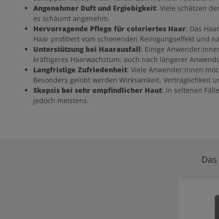
Angenehmer Duft und Ergiebigkeit
: Viele schätzen d
es schäumt angenehm.
Hervorragende Pflege für coloriertes Haar
: Das Haa
Haar profitiert vom schonenden Reinigungseffekt und n
Unterstützung bei Haarausfall
: Einige Anwender:inne
kräftigeres Haarwachstum, auch nach längerer Anwend
Langfristige Zufriedenheit
: Viele Anwender:innen möc
Besonders gelobt werden Wirksamkeit, Verträglichkeit u
Skepsis bei sehr empfindlicher Haut
: In seltenen Fä
jedoch meistens.
Das 
Produktgale