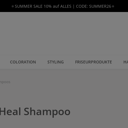
🔅SUMMER SALE 10% auf ALLES | CODE: SUMMER26🔅
COLORATION
STYLING
FRISEURPRODUKTE
H
ampoos
r Heal Shampoo