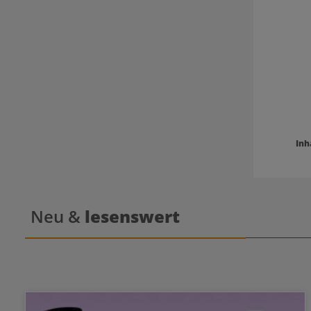
verträglich. Es ist die ideale Wahl für a
Wert auf 
gesunde K
Wirkstoffe Entzündungshemmende Pflege: Die
Kombin
beruhige
zuverlässi
werden sch
das gan
Kr
Haarwachs
wie Vitamin
die Haarfol
Inh
nachhaltig 
Haar mit ges
Glanz: Der
Complex sc
vor de
natürlic
Neu &
lesenswert
Reinigung &
ist kompl
Somit eign
täglic
stra
Anwendungsempfehl
das nasse 
Gründli
Conditi