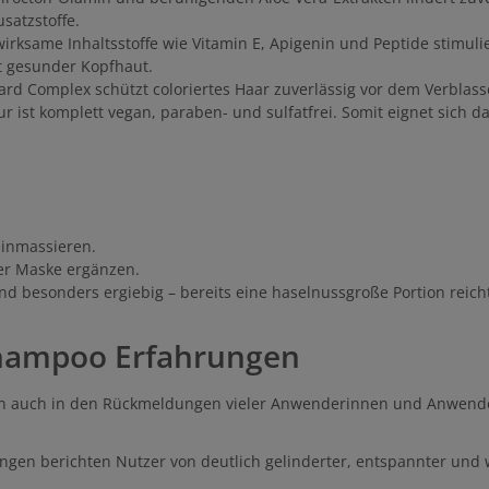
satzstoffe.
irksame Inhaltsstoffe wie Vitamin E, Apigenin und Peptide stimulier
it gesunder Kopfhaut.
uard Complex schützt coloriertes Haar zuverlässig vor dem Verblas
ur ist komplett vegan, paraben- und sulfatfrei. Somit eignet sich d
einmassieren.
er Maske ergänzen.
d besonders ergiebig – bereits eine haselnussgroße Portion reich
Shampoo Erfahrungen
ern auch in den Rückmeldungen vieler Anwenderinnen und Anwend
gen berichten Nutzer von deutlich gelinderter, entspannter und w