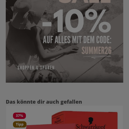
Produktgalerie überspringen
Das könnte dir auch gefallen
37
%
Tipp