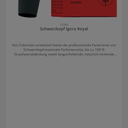
15350
Schwarzkopf Igora Royal
Von Coloristen entwickelt bietet die professionelle Farbcreme von
Schwarzkopf maximale Farbintensität, bis zu 100 %
Grauhaarabdeckung sowie langanhaltende, natürlich wirkende
Farbe. Schwarzkopf Igora Royal sind permanente Creme-
Colorationen mit maximaler Farb-Performance. Die spezielle
Farbtechnologie sorgt für ausdrucksstarke Farbe, hohe Kontraste
sowie einen perfekten Farbausgleich auch bei geschädigter
Haarstruktur. Ultimative Farbbrillanz und Pflege mit Schwarzkopf
Igora Royal Eine große Nuancenvielfalt bietet für jeden Look
den richtige Ton. Die Farbvielfalt reicht von modischen Schoko-,
aschigen Natur- bis hin zu warmen Goldtönen. Die Nuancen von
Igora Royal umfassen aufregende Rot-, intensive Lila- und äußerst
hellblonde Nuancen, die sich ideal für Ganzkopf Techniken, als
Ansatzfarbe oder auch für einzigartige Balayage und Ombré Looks
eignen. Durch die innovative Farbformel von Schwarzkopf Igora
Royal wird ein exaktes und kontrastreiches Farbergebnis erzielt
und Farbpigmente verstärkt im Haar verankert und abschließend
die Haaroberfläche versiegelt. Spezielle Pflegeeigenschaften
sorgen für maximalen Glanz und leuchtende Farbreflexe – für