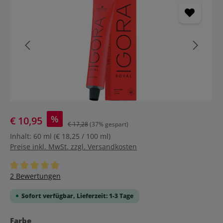
%
€ 10,95
€ 17,28
(37% gespart)
Inhalt:
60 ml
(€ 18,25 / 100 ml)
Preise inkl. MwSt. zzgl. Versandkosten
Durchschnittliche Bewertung von 5 von 5 Sternen
2 Bewertungen
Sofort verfügbar, Lieferzeit: 1-3 Tage
auswählen
Farbe