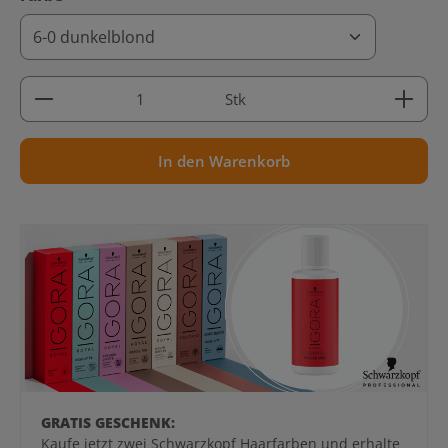
Produkt Anzahl: Gib den gewünschten Wert ein ode
Stk
In den Warenkorb
GRATIS GESCHENK:
Kaufe jetzt zwei Schwarzkopf Haarfarben und erhalte