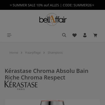
🔅SUMMER SALE 10% auf ALLES | CODE: SUMMER26🔅
alt springen
Du hast 0 Produkt
Waren
Home
Haarpflege
Shampoos
Kérastase Chroma Absolu Bain
Riche Chroma Respect
Bildergalerie überspringen