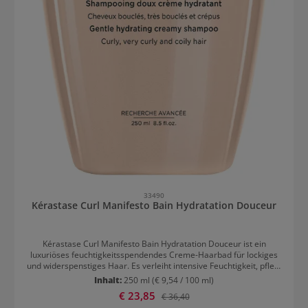
33490
Kérastase Curl Manifesto Bain Hydratation Douceur
Kérastase Curl Manifesto Bain Hydratation Douceur ist ein
luxuriöses feuchtigkeitsspendendes Creme-Haarbad für lockiges
und widerspenstiges Haar. Es verleiht intensive Feuchtigkeit, pflegt
das Haar und reinigt sanft. Kérastase Curl Manifesto Bain
Inhalt:
250 ml
(€ 9,54 / 100 ml)
Hydratation Douceur Shampoo für anmutige Locken Das luxuriöse
Verkaufspreis:
€ 23,85
Regulärer Preis:
€ 36,40
Lockenshampoo von Kérastase enthält Ceramide und Manuka