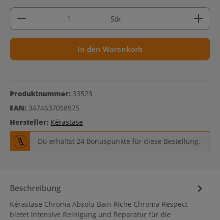
Produkt Anzahl: Gib den gewünschten Wert ein ode
Stk
In den Warenkorb
Produktnummer:
33523
EAN:
3474637058975
Hersteller:
Kérastase
Du erhältst 24 Bonuspunkte für diese Bestellung.
Beschreibung
Kérastase Chroma Absolu Bain Riche Chroma Respect
bietet intensive Reinigung und Reparatur für die