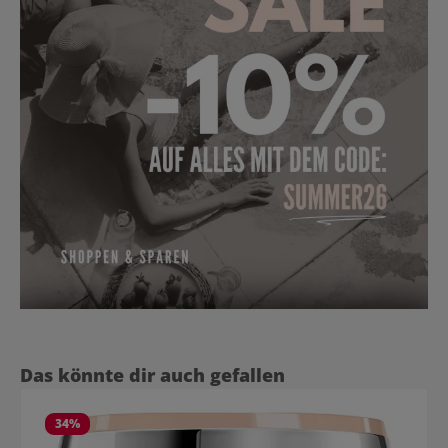
Produktgalerie überspringen
Das könnte dir auch gefallen
34
%