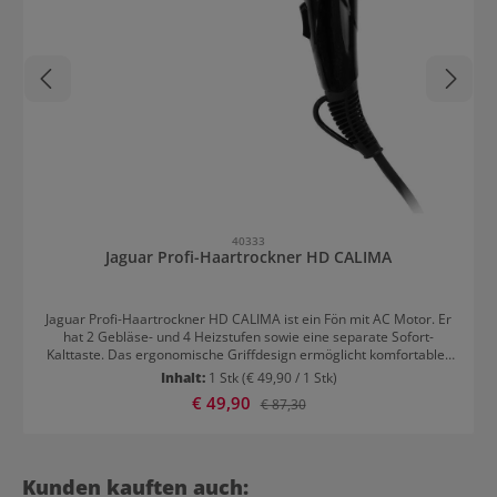
40333
Jaguar Profi-Haartrockner HD CALIMA
Jaguar Profi-Haartrockner HD CALIMA ist ein Fön mit AC Motor. Er
hat 2 Gebläse- und 4 Heizstufen sowie eine separate Sofort-
Kalttaste. Das ergonomische Griffdesign ermöglicht komfortables
Arbeiten und ist für Rechts- und Linkshänder geeignet. Im
Inhalt:
1 Stk
(€ 49,90 / 1 Stk)
Lieferumfang von Jaguar Profi-Haartrockner HD Calima enthalten:
Verkaufspreis:
€ 49,90
Regulärer Preis:
€ 87,30
Luftdüse 60 mm Luftdüse 75 mm
Produktgalerie überspringen
Kunden kauften auch: