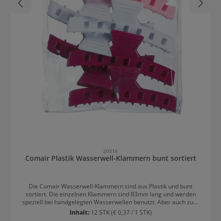
20316
Comair Plastik Wasserwell-Klammern bunt sortiert
Die Comair Wasserwell-Klammern sind aus Plastik und bunt
sortiert. Die einzelnen Klammern sind 83mm lang und werden
speziell bei handgelegten Wasserwellen benutzt. Aber auch zum
einfachen Zusammenhalten der Haare können die Klammern aus
Inhalt:
12 STK
(€ 0,37 / 1 STK)
Kunststoff nützlich sein. Trendfrisur Wasserwelle mit den