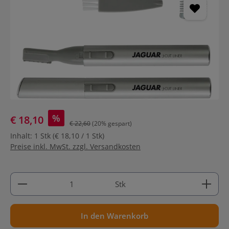
%
€ 18,10
€ 22,60
(20% gespart)
Inhalt:
1 Stk
(€ 18,10 / 1 Stk)
Preise inkl. MwSt. zzgl. Versandkosten
Produkt Anzahl: Gib den gewünschten Wert ein ode
Stk
In den Warenkorb