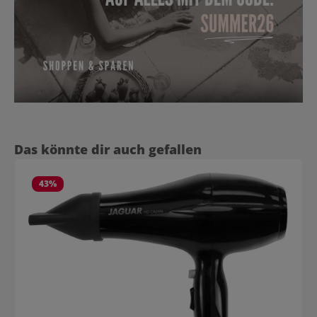
Produktgalerie überspringen
Das könnte dir auch gefallen
43
%