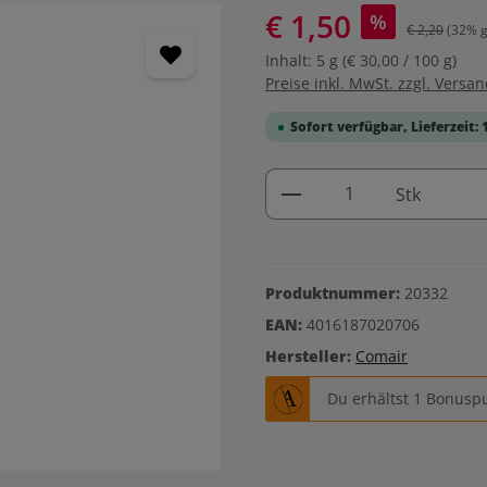
€ 1,50
%
€ 2,20
(32% g
Inhalt:
5 g
(€ 30,00 / 100 g)
Preise inkl. MwSt. zzgl. Versa
Sofort verfügbar, Lieferzeit: 
Produkt Anzahl: G
Stk
Produktnummer:
20332
EAN:
4016187020706
Hersteller:
Comair
Du erhältst 1 Bonuspu