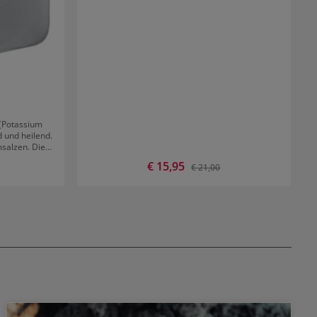
 (Potassium
d und heilend.
msalzen. Die
ieren.
Verkaufspreis:
€ 15,95
 Preis:
Regulärer Preis:
€ 21,00