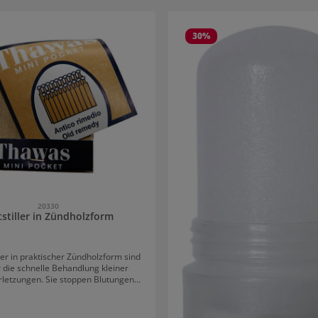
rie überspringen
30
%
20330
tstiller in Zündholzform
ller in praktischer Zündholzform sind
r die schnelle Behandlung kleiner
rletzungen. Sie stoppen Blutungen
ssig und sorgen für ein sauberes
rfekt für Rasur, Friseurarbeiten oder
hen Einsatz im Salon. Die handliche