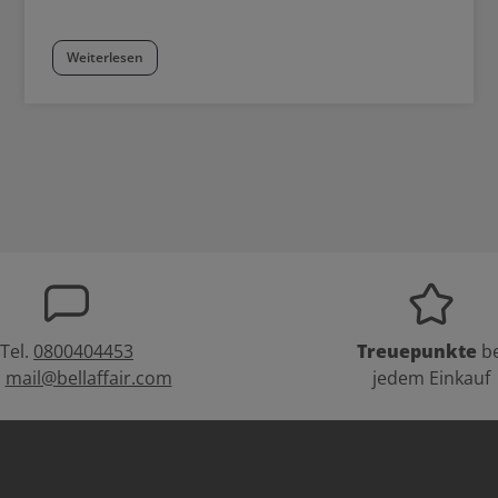
Weiterlesen
Tel.
0800404453
Treuepunkte
be
:
mail@bellaffair.com
jedem Einkauf