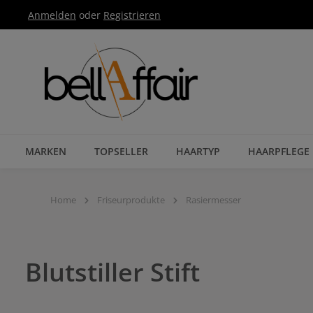
Anmelden
oder
Registrieren
Zur Hauptnavigation springen
MARKEN
TOPSELLER
HAARTYP
HAARPFLEGE
Home
Friseurprodukte
Rasiermesser
Blutstiller Stift