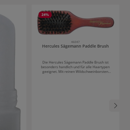
24
%
46047
Hercules Sägemann Paddle Brush
Die Hercules Sägemann Paddle Brush ist
besonders handlich und für alle Haartypen
geeignet. Mit reinen Wildschweinborsten
werden die Haare nicht nur gebürstet, sondern
auch gepflegt. Die natürlichen Borsten verleihen
Glanz und Geschmeidigkeit. Der ergonomisch
geformte Griff aus Holz ist leicht zu handhaben.
Die Bürste mit Pneumatikkissen ist ideal für den
täglichen Gebrauch. Die Paddle Brush von
Hercules Sägemann ist für kurzes bis
mittellanges Haar geeignet. Sie ist 18,5 cm lang
und hat 8 Reihen Borsten.