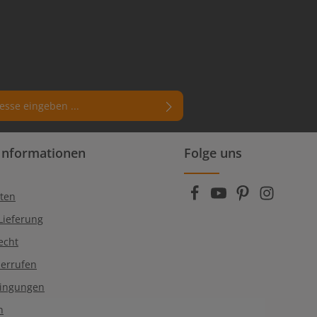
rn (*) markierten Felder sind
Informationen
Folge uns
enschutzbestimmungen
zur Kenntnis
die
AGB
gelesen und bin mit ihnen
ten
Lieferung
echt
derrufen
dingungen
n