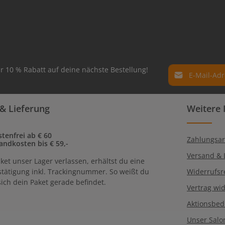
E-Mail-Adresse*
r 10 % Rabatt auf deine nächste Bestellung!
Datenschutz
Die mit einem Ste
& Lieferung
Weitere 
Ich habe die
Dat
Pflichtfelder.
genommen und 
einverstanden.
tenfrei ab € 60
Zahlungsar
andkosten bis € 59,-
Versand & 
ket unser Lager verlassen, erhältst du eine
tätigung inkl. Trackingnummer. So weißt du
Widerrufsr
ich dein Paket gerade befindet.
Vertrag wi
Aktionsbe
Unser Salo