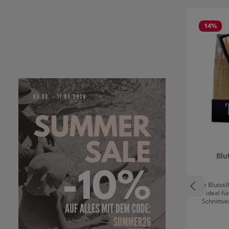
Produktgale
14
%
Blu
Die Blutsti
ideal fü
Schnittve
zuverlä
Ergebnis. Pe
den täglic