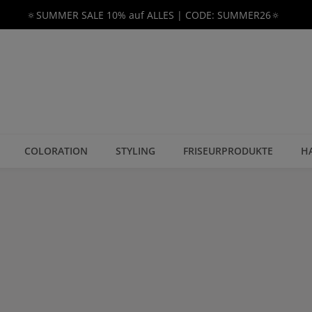
🔅SUMMER SALE 10% auf ALLES | CODE: SUMMER26🔅
COLORATION
STYLING
FRISEURPRODUKTE
H