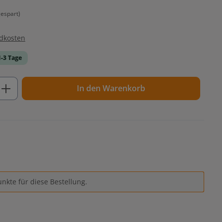
espart)
ndkosten
1-3 Tage
ib den gewünschten Wert ein oder benutz
In den Warenkorb
nkte für diese Bestellung.