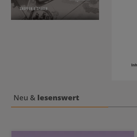
Fo
Anwendung.
Blutstiller
anzuwenden
besonders
den sch
Sicherheit 
Inh
Neu &
lesenswert