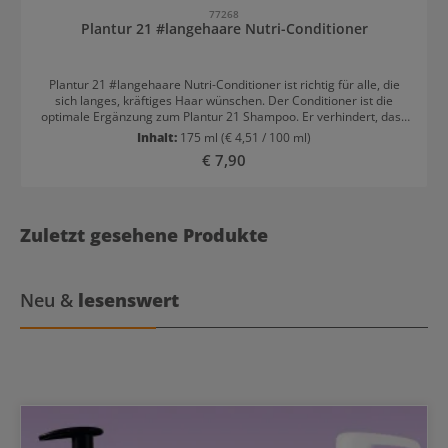
77268
Plantur 21 #langehaare Nutri-Conditioner
Plantur 21 #langehaare Nutri-Conditioner ist richtig für alle, die
sich langes, kräftiges Haar wünschen. Der Conditioner ist die
optimale Ergänzung zum Plantur 21 Shampoo. Er verhindert, dass
sich das mit dem Shampoo angereicherte Koffein auswäscht und
Inhalt:
175 ml
(€ 4,51 / 100 ml)
sorgt zudem für gepflegtes Haar. Der silikonfreie Conditioner ist
Regulärer Preis:
€ 7,90
angereichert mit Mikronährstoffen und pflegendem Kaschmir für
starkes, schönes und gepflegtes Haar. Er stärkt die Haarstruktur,
glättet die Haaroberfläche und verbessert die Kämmbarkeit.
Plantur 21 #langehaare Nutri-Conditioner Anwendung 1-2
haselnussgroße Portion im nassen Haar nach der Haarwäsche
Zuletzt gesehene Produkte
verteilen Gut in Längen und Spitzen einmassieren 30 Sekunden
einwirken lassen und gründlich ausspülen
Neu &
lesenswert