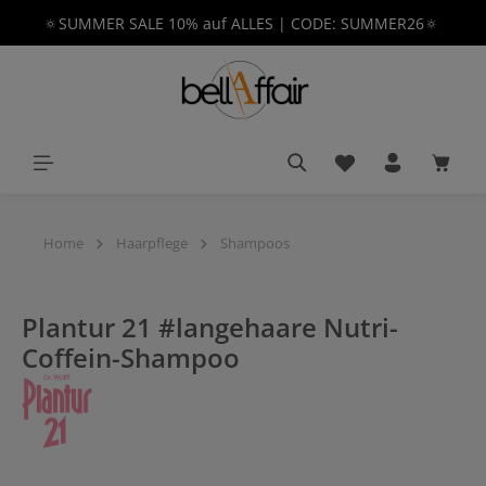
🔅SUMMER SALE 10% auf ALLES | CODE: SUMMER26🔅
alt springen
Du hast 0 Produkt
Waren
Home
Haarpflege
Shampoos
Plantur 21 #langehaare Nutri-
Coffein-Shampoo