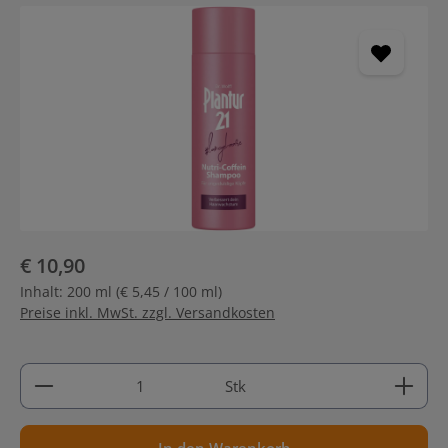
Bildergalerie überspringen
€ 10,90
Inhalt:
200 ml
(€ 5,45 / 100 ml)
Preise inkl. MwSt. zzgl. Versandkosten
Produkt Anzahl: Gib den gewünschten Wert ein ode
Stk