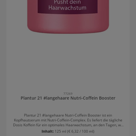
77269
Plantur 21 #langehaare Nutri-Coffein Booster
Plantur 21 #langehaare Nutri-Coffein Booster ist ein
Kopfhautserum mit Nutri-Coffein-Complex. Es liefert die tägliche
Dosis Koffein für ein optimales Haarwachstum, an den Tagen, wo
die Haarwäsche ausfällt. Damit ist sichergestellt, dass das Haar
Inhalt:
125 ml
(€ 6,32 / 100 ml)
täglich mit der für das Haarwachstum nötige Koffein versorgt ist.