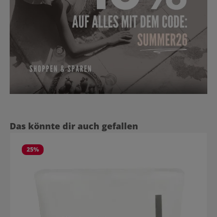
Produktgalerie überspringen
Das könnte dir auch gefallen
25
%