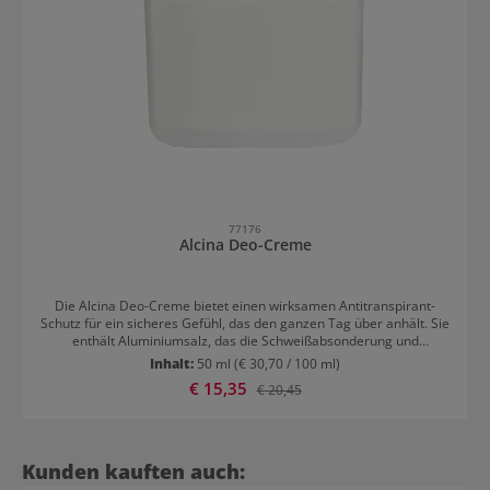
77176
Alcina Deo-Creme
Die Alcina Deo-Creme bietet einen wirksamen Antitranspirant-
Schutz für ein sicheres Gefühl, das den ganzen Tag über anhält. Sie
enthält Aluminiumsalz, das die Schweißabsonderung und
Geruchsbildung vermindert, und feuchtigkeitsspendendes und
Inhalt:
50 ml
(€ 30,70 / 100 ml)
reizlinderndes Allantoin. Die Deo-Creme kommt ohne Alkohol aus
Verkaufspreis:
€ 15,35
Regulärer Preis:
€ 20,45
und ist somit eine sanfte Alternative zu herkömmlichen Deo-
Sprays. Die Alcina Deo-Creme ist besonders für empfindliche Haut
geeignet. Anwendung von Alcina Deo-Creme Mit dem praktischen
Applikator kann die Deo-Creme einfach unter den Achseln
aufgetragen werden.
Produktgalerie überspringen
Kunden kauften auch: