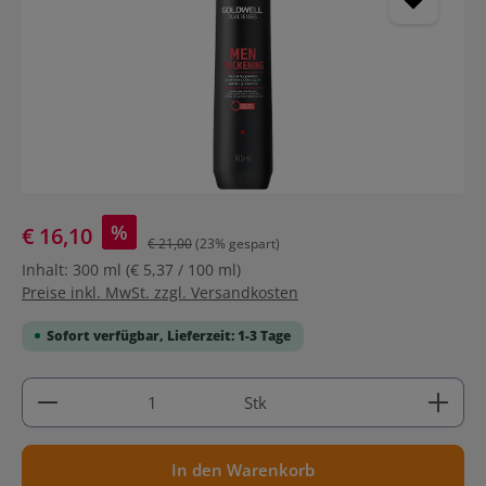
%
€ 16,10
€ 21,00
(23% gespart)
Inhalt:
300 ml
(€ 5,37 / 100 ml)
Preise inkl. MwSt. zzgl. Versandkosten
Sofort verfügbar, Lieferzeit: 1-3 Tage
Produkt Anzahl: Gib den gewünschten Wert ein ode
Stk
In den Warenkorb