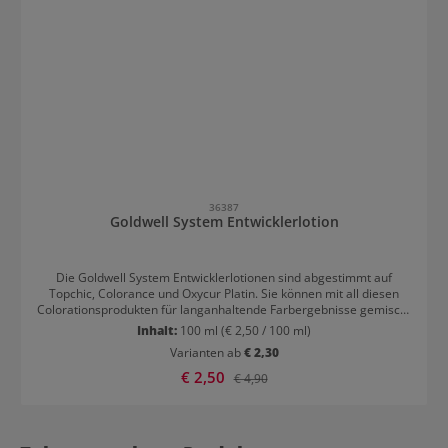
36387
Goldwell System Entwicklerlotion
Die Goldwell System Entwicklerlotionen sind abgestimmt auf
Topchic, Colorance und Oxycur Platin. Sie können mit all diesen
Colorationsprodukten für langanhaltende Farbergebnisse gemischt
werden. Die patentierte IntraLipid Technologie sorgt für gute
Inhalt:
100 ml
(€ 2,50 / 100 ml)
Kämmbarkeit und ein geschmeidiges Haargefühl. Die BondPro+
Varianten ab
€ 2,30
Technologie schützt das Haar während der Coloration, sodass
Schäden minimiert werden.
Verkaufspreis:
€ 2,50
Regulärer Preis:
€ 4,90