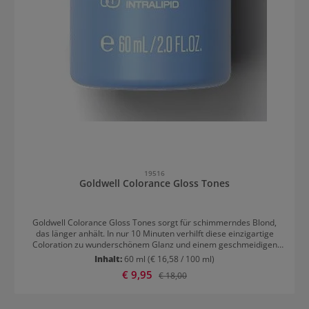
19516
Goldwell Colorance Gloss Tones
Goldwell Colorance Gloss Tones sorgt für schimmerndes Blond,
das länger anhält. In nur 10 Minuten verhilft diese einzigartige
Coloration zu wunderschönem Glanz und einem geschmeidigen
Haargefühl. Goldwell Colorance Gloss Tones steht für maximale
Inhalt:
60 ml
(€ 16,58 / 100 ml)
Leistung und ist für alle Haartypen und -strukturen geeignet. Es ist
Verkaufspreis:
€ 9,95
Regulärer Preis:
€ 18,00
als Sofortservice in Kombination mit allen klassischen Farbservices
geeignet. Nach jeder Aufhellung wird Goldwell Colorance Gloss
Tones verwendet um die Farben zu intensivieren und warmen