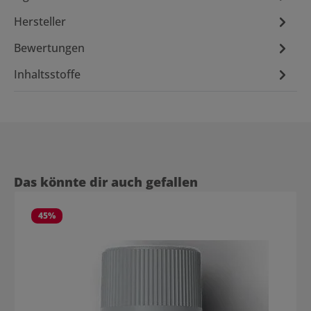
Hersteller
Bewertungen
Inhaltsstoffe
Produktgalerie überspringen
Das könnte dir auch gefallen
45
%