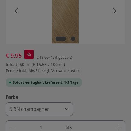
%
€ 9,95
€ 18,00
(45% gespart)
Inhalt:
60 ml
(€ 16,58 / 100 ml)
Preise inkl. MwSt. zzgl. Versandkosten
Sofort verfügbar, Lieferzeit: 1-3 Tage
auswählen
Farbe
Produkt Anzahl: Gib den gewünschten Wert ein ode
Stk