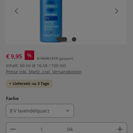
%
€ 9,95
€ 18,00
(45% gespart)
Inhalt:
60 ml
(€ 16,58 / 100 ml)
Preise inkl. MwSt. zzgl. Versandkosten
Lieferzeit: ca. 5 Tage
auswählen
Farbe
Produkt Anzahl: Gib den gewünschten Wert ein ode
Stk