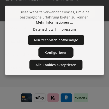
E-Mail-Adresse*
Diese Website verwendet Cookies, um eine
bestmögliche Erfahrung bieten zu können.
Datenschutz
Mehr Informationen ...
Die mit einem Stern (*) markierten Felder sind
Service-Hotline
Ich habe die
Datenschutzbestimmungen
zur Kenntnis
Datenschutz
|
Impressum
Pflichtfelder.
genommen und die
AGB
gelesen und bin mit ihnen
einverstanden.
Nur technisch notwendige
Versand & Lieferung
Konfigurieren
Weitere Informationen
Alle Cookies akzeptieren
Folge uns