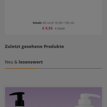
Inhalt:
60 ml
(€ 16,58 / 100 ml)
Verkaufspreis:
€ 9,95
Regulärer Preis:
€ 18,00
Zuletzt gesehene Produkte
Neu &
lesenswert