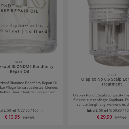
54741
zkopf BLONDME Bondfinity
Repair Oil
61293
Olaplex No 0.5 Scalp Lo
zkopf Blondme Bondfinity Repair Oil
Treatment
ekte Pflege für strapaziertes, blondes
helltes Haar. Dank der innovativen
Olaplex No. 0.5 Scalp Longevity Tr
 Technologie stärkt und repariert es
für eine gut gepflegte Kopfhaut. E
efenwirksam. Die reichhaltig Formel
schützt langfristig, während es d
e das Haar jedoch zu beschweren. Es
kräftiges, gesundes Haar legt. D
 Haarbruch, schützt das haareigene
alt:
50 ml
(€ 27,90 / 100 ml)
Inhalt:
50 ml
(€ 59,80 / 1
Formel zieht schnell ein, ohne R
nd macht das Haar bereits nach der
Verkaufspreis:
€ 13,95
Verkaufspreis:
€ 29,90
Regulärer Preis:
Reguläre
€ 27,50
€ 44,00
hinterlassen, und pflegt, ohne 
tärker. Intensive Reparatur
beschweren. Vorteile: Spendet sofort
s Haar Zusätzlich sorgt das
Feuchtigkeit und beruhigt die Kopfh
tunden Frizz-Kontrolle, glättet poröse