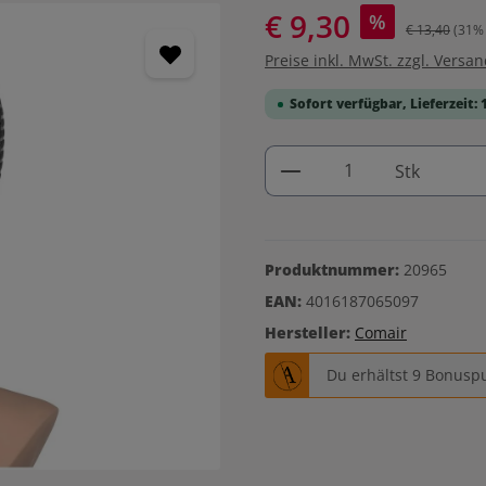
€ 9,30
%
€ 13,40
(31% 
Preise inkl. MwSt. zzgl. Versa
Sofort verfügbar, Lieferzeit: 
Produkt Anzahl: G
Stk
Produktnummer:
20965
EAN:
4016187065097
Hersteller:
Comair
Du erhältst 9 Bonuspu