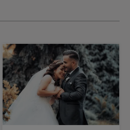
rt das
länzendes und
natürliche
et intensive
haut für eine
irekt auf die
in, damit es
 du dein Haar