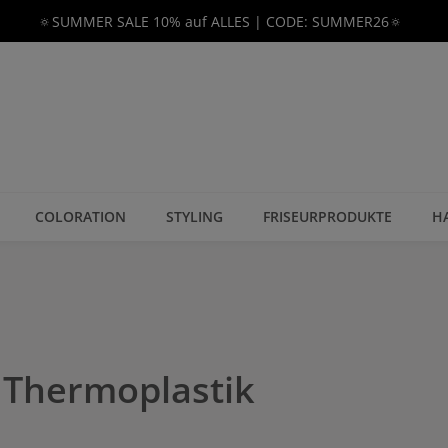
🔅SUMMER SALE 10% auf ALLES | CODE: SUMMER26🔅
COLORATION
STYLING
FRISEURPRODUKTE
H
Thermoplastik