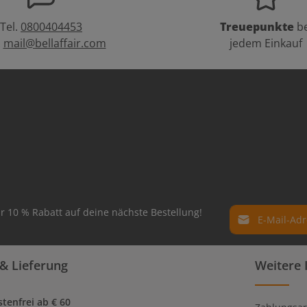
Tel.
0800404453
Treuepunkte
be
:
mail@bellaffair.com
jedem Einkauf
E-Mail-Adresse*
r 10 % Rabatt auf deine nächste Bestellung!
Datenschutz
Die mit einem Ste
& Lieferung
Weitere 
Ich habe die
Dat
Pflichtfelder.
genommen und 
einverstanden.
tenfrei ab € 60