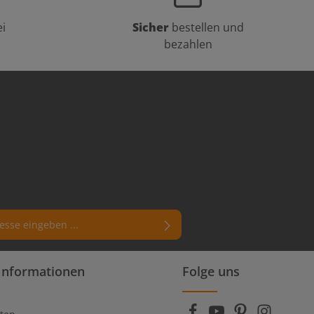
i
Sicher
bestellen und
bezahlen
rn (*) markierten Felder sind
Informationen
Folge uns
enschutzbestimmungen
zur Kenntnis
die
AGB
gelesen und bin mit ihnen