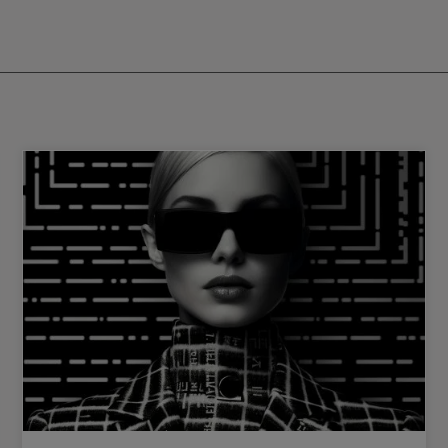
Kopfhautbarriere und förde
turen und verleiht wunderschönen
Mikrobiom.Unterstützt weiches, g
it einem Hitzeschutz bis zu 230°C
gesund aussehendes Haar. Eigenschaften: Frei
s das Haar zuverlässig vor Styling-
von Sulfaten Vegan Glutenfrei Ohne Nüsse Ohne
itere Benefits des Repair Oils sind :
Phosphate Frei von Phthalaten Wichtige
nd stärkt das Haar dauerhaftGlättet
Inhaltsstoffe: Lactobacillus-Extrakt: Fördert das
arstrukturen für mehr GlanzBietet
Mikrobiom und unterstützt die 
izz-Kontrolle & Hitzeschutz bis
Schutzbarriere der Kopfhaut. Panthenol:
eneriert das Haar über Nacht für
Beruhigt die Kopfhaut und spend
t Anwendung Eine kleine
Feuchtigkeit. Niacinamid: Reduziert
die Längen und Spitzen geben – auf
Entzündungen und stärkt die Kopf
handtuchtrockenem oder trockenem
gesunde Struktur. Anwendung: Teile dein Haar
 ausspülen. Ideal auch als intensive
in Partien und trage das Produkt d
r Nacht, da es das Haar über Nacht
Kopfhaut auf. Massiere es sanft e
eneriert und intensiv pflegt.
gut einzieht. Anschließend kannst
wie gewohnt stylen.