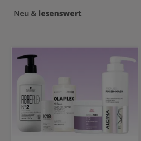
Haarstruk
Glanz. M
Neu &
lesenswert
schützt e
Schäden. We
Repariert u
poröse Ha
24h Fr
230°CReg
mehr Geschmeidigkei
Menge in 
feuchtem, 
Haar. Nicht
Pflege übe
reg