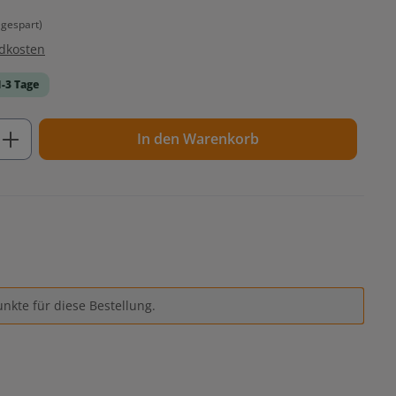
gespart)
ndkosten
1-3 Tage
ib den gewünschten Wert ein oder benutz
In den Warenkorb
nkte für diese Bestellung.