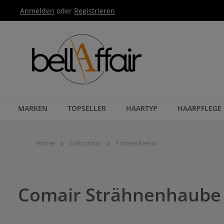
Anmelden
oder
Registrieren
Zur Hauptnavigation springen
MARKEN
TOPSELLER
HAARTYP
HAARPFLEGE
Home
Coloration
Färbezubehör
Comair Strähnenhaube 