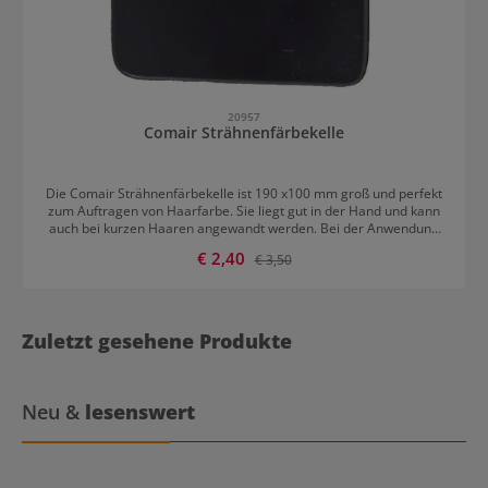
20957
Comair Strähnenfärbekelle
Die Comair Strähnenfärbekelle ist 190 x100 mm groß und perfekt
zum Auftragen von Haarfarbe. Sie liegt gut in der Hand und kann
auch bei kurzen Haaren angewandt werden. Bei der Anwendung
wird zuerst eine Strähne abgeteilt und in die Färbekelle gelegt und
Verkaufspreis:
€ 2,40
Regulärer Preis:
€ 3,50
festgehalten. Der obere Teil der Kelle wird mit Farbe oder
Blondierung eingestrichen. Dann fährt man mit der
Strähnenfärbekelle am Haar entlang, um das Mittel gleichmäßig zu
verteilen.
Zuletzt gesehene Produkte
Neu &
lesenswert