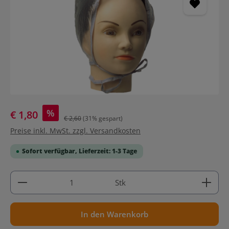
%
€ 1,80
€ 2,60
(31% gespart)
Preise inkl. MwSt. zzgl. Versandkosten
Sofort verfügbar, Lieferzeit: 1-3 Tage
Produkt Anzahl: Gib den gewünschten Wert ein ode
Stk
In den Warenkorb