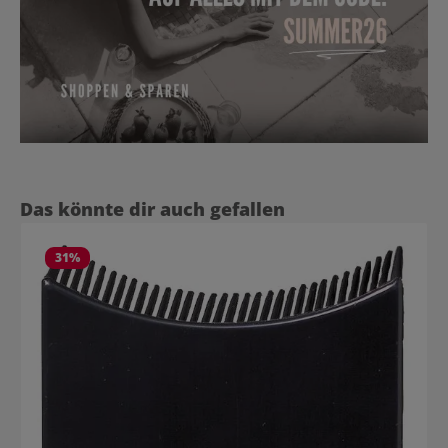
Produktgalerie überspringen
Das könnte dir auch gefallen
31
%