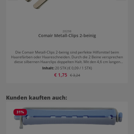
20298
Comair Metall-Clips 2-beinig
Die Comair Metall-Clips 2-beinig sind perfekte Hilfsmittel beim
Haarefärben oder Haareschneiden. Durch die 2 Beine versprechen
diese silbernen Haarclips doppelten Halt. Mit den 4,6 cm langen
Clips können die Haare gut fixiert werden.
Inhalt:
20 STK
(€ 0,09 / 1 STK)
Verkaufspreis:
€ 1,75
Regulärer Preis:
€ 3,24
Produktgalerie überspringen
Kunden kauften auch:
31
%