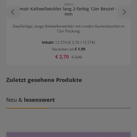
20810
Comair Kaltwellwickler lang 2-farbig 12er Beutel - 13
mm
Zweifärbige, lange Kaltwellenwickler mit runden Gummilaschen in
12er Packung.
Inhalt:
12 STK
(€ 2,70 / 12 STK)
Varianten ab
€ 1,90
Verkaufspreis:
€ 2,70
Regulärer Preis:
€ 3,90
Zuletzt gesehene Produkte
Neu &
lesenswert