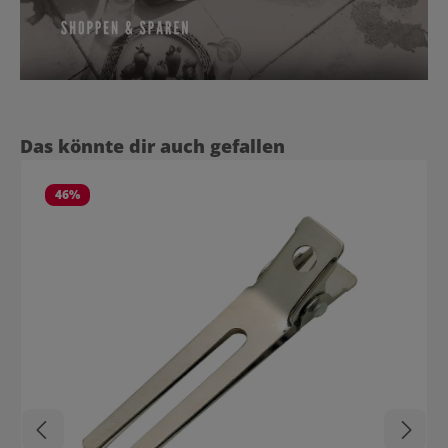
Produktgalerie überspringen
Das könnte dir auch gefallen
46
%