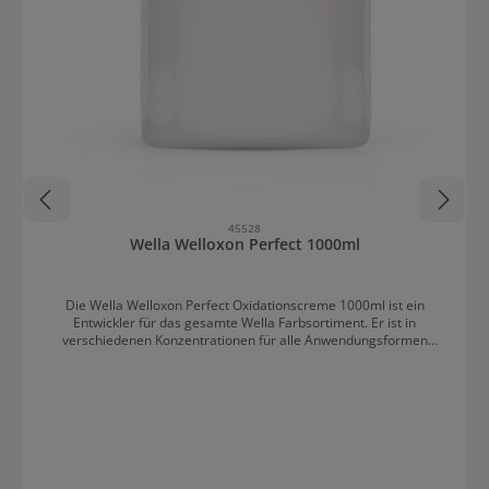
45528
Wella Welloxon Perfect 1000ml
Die Wella Welloxon Perfect Oxidationscreme 1000ml ist ein
Entwickler für das gesamte Wella Farbsortiment. Er ist in
verschiedenen Konzentrationen für alle Anwendungsformen
erhältlich. Welloxon Perfect ist ein moderner Entwickler mit einer
dicken, cremigen Konsistenz, die schnelles Abmischen, rasches
Auftragen und einfaches Durchziehen ohne Farbklumpen oder
Farbnester ermöglicht. Die gleichmäßige Verteilung der Farbmasse
garantiert ein gleichmäßiges Ergebnis. Im Zuge des Relaunch der
neuen Koleston Perfect wurde auch Welloxon angepasst. Die
innovative Formel bringt eine noch leichte Mischbarkeit, eine
starke Farbperformance und eine präzise Farbentwicklung mit