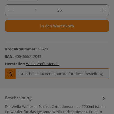
Produkt Anzahl: Gib den gewünschten Wert ein ode
Stk
In den Warenkorb
Produktnummer:
45529
EAN:
4064666212043
Hersteller:
Wella Professionals
Du erhältst 14 Bonuspunkte für diese Bestellung.
Beschreibung
Die Wella Welloxon Perfect Oxidationscreme 1000ml ist ein
Entwickler für das gesamte Wella Farbsortiment. Er ist in