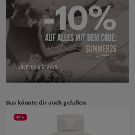
Produktgalerie überspringen
Das könnte dir auch gefallen
41
%