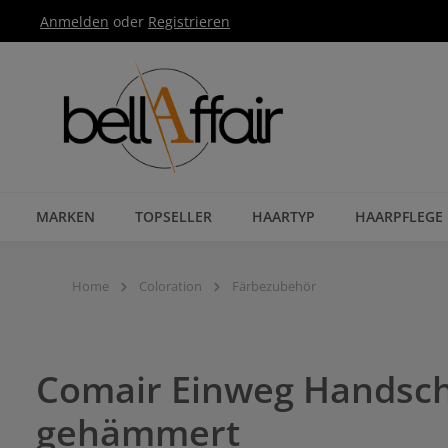
Anmelden
oder
Registrieren
Zur Hauptnavigation springen
MARKEN
TOPSELLER
HAARTYP
HAARPFLEGE
Home
Coloration
Färbezubehör
Comair Einweg Handschu
gehämmert