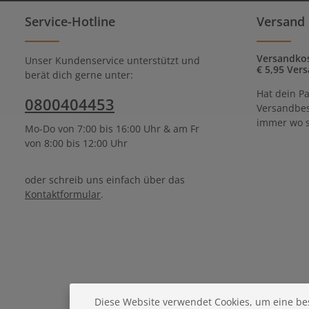
Service-Hotline
Versand 
Versandkos
Unser Kundenservice unterstützt und
€ 5,95 Vers
berät dich gerne unter:
Hat dein Pa
0800404453
Versandbes
immer wo s
Mo-Do von 7:00 bis 16:00 Uhr & am Fr
von 8:00 bis 12:00 Uhr
oder schreib uns einfach über das
Kontaktformular
.
Diese Website verwendet Cookies, um eine be