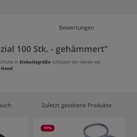
Bewertungen
al 100 Stk. - gehämmert"
schuhe in
Einheitsgröße
schützen die Hände vor
e Hand
.
auch:
Zuletzt gesehene Produkte
11
%