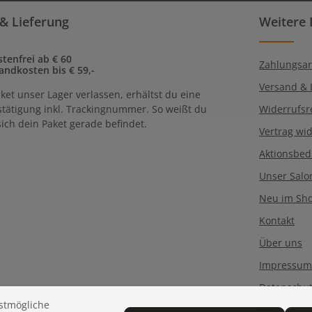
Datenschutz
Die mit einem Ste
& Lieferung
Weitere 
Ich habe die
Dat
Pflichtfelder.
genommen und 
einverstanden.
tenfrei ab € 60
Zahlungsar
andkosten bis € 59,-
Versand & 
ket unser Lager verlassen, erhältst du eine
tätigung inkl. Trackingnummer. So weißt du
Widerrufsr
ich dein Paket gerade befindet.
Vertrag wi
Aktionsbe
Unser Salo
Neu im Sh
Kontakt
Über uns
Impressum
Datenschu
stmögliche
AGB