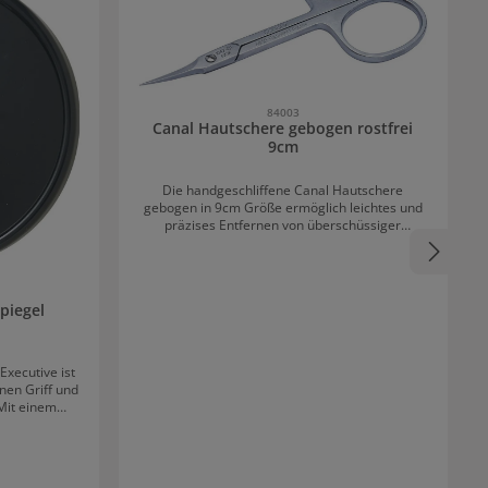
84003
Canal Hautschere gebogen rostfrei
9cm
Die handgeschliffene Canal Hautschere
gebogen in 9cm Größe ermöglich leichtes und
präzises Entfernen von überschüssiger
Nagelhaut. Die Hautschere ist hygienisch und
antiallergen aufgrund des rostfreien Stahls.
Canal Hautschere gebogen rostfrei 9 cm:
Schöne Nagelhaut Die gebogene Hautschere
piegel
von Canal hat besonders feine Spitzen und
optimal aufeinander abgestimmte
Schnittflächen für einen exakten Schnitt. Die
Scherenspitze schließt sich vollständig beim
Executive ist
Schneiden, wodurch durchgängiges Arbeiten
inen Griff und
möglich ist. Die feine Spitze entfernt
Mit einem
überschüssige Nagelhaut kinderleicht uns sanft,
unde Spiegel
ohne die Haut abzureisen. Dies fördert die
r Kunden im
Nagelgesundheit führt zu einer schönen und
gepflegten Nagelhaut. Canal Hautschere
 Kabinett-
gebogen rostfrei 9 cm Details: Mit