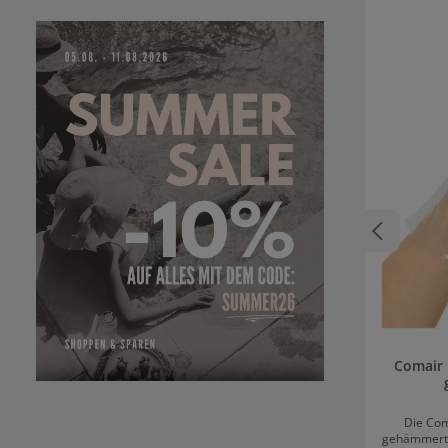
Comair
Die Co
gehämmert 