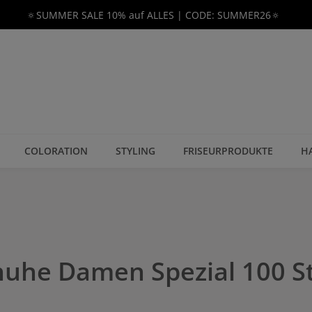
🔅SUMMER SALE 10% auf ALLES | CODE: SUMMER26🔅
COLORATION
STYLING
FRISEURPRODUKTE
H
he Damen Spezial 100 St