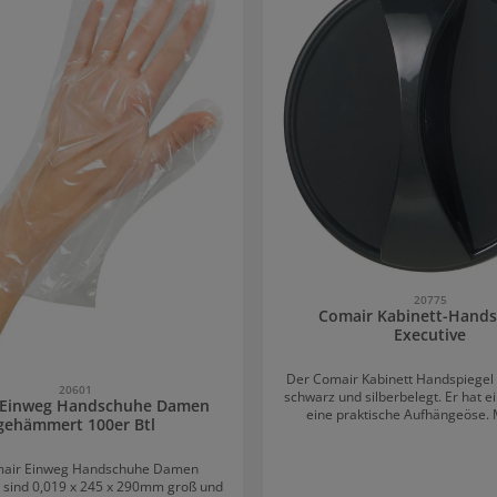
20775
Comair Kabinett-Hands
Executive
Der Comair Kabinett Handspiegel 
20601
schwarz und silberbelegt. Er hat e
 Einweg Handschuhe Damen
eine praktische Aufhängeöse. 
gehämmert 100er Btl
Durchmesser von 29 cm ist der r
groß genug, um die Frisuren de
Salon gut von hinten abzubilden. Aber auch im
mair Einweg Handschuhe Damen
privaten Bereich ist der Comair
sind 0,019 x 245 x 290mm groß und