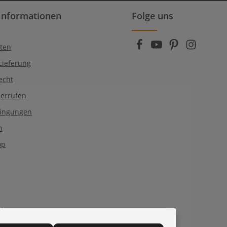
rn (*) markierten Felder sind
Informationen
Folge uns
enschutzbestimmungen
zur Kenntnis
die
AGB
gelesen und bin mit ihnen
ten
Lieferung
echt
derrufen
dingungen
n
op
tz