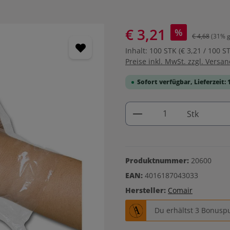
€ 3,21
%
€ 4,68
(31% g
Inhalt:
100 STK
(€ 3,21 / 100 S
Preise inkl. MwSt. zzgl. Versa
Sofort verfügbar, Lieferzeit: 
Produkt Anzahl: G
Stk
Produktnummer:
20600
EAN:
4016187043033
Hersteller:
Comair
Du erhältst 3 Bonuspu