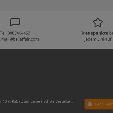
Tel.
0800404453
Treuepunkte
be
:
mail@bellaffair.com
jedem Einkauf
E-Mail-Adresse*
r 10 % Rabatt auf deine nächste Bestellung!