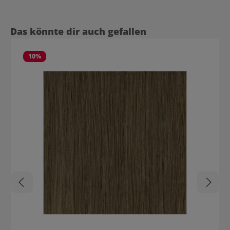
Produktgalerie überspringen
Das könnte dir auch gefallen
10
%