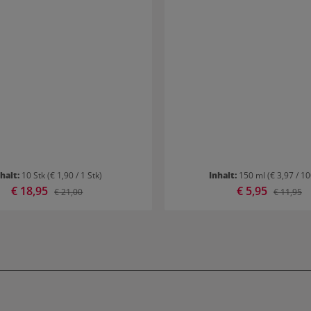
nhalt:
10 Stk
(€ 1,90 / 1 Stk)
Inhalt:
150 ml
(€ 3,97 / 1
Verkaufspreis:
€ 18,95
Verkaufspreis:
€ 5,95
Regulärer Preis:
Regulärer
€ 21,00
€ 11,95