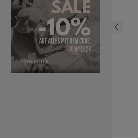
bieten e
Tragekomf
auch im Al
mehr Füll
Stylings –
ideale Wah
Ergebnisse
Extensions
40 cm für 
Haarverdi
Einarbe
verschi
Haargefühl 
und angeneh
fü