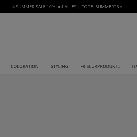
🔅SUMMER SALE 10% auf ALLES | CODE: SUMMER26🔅
COLORATION
STYLING
FRISEURPRODUKTE
H