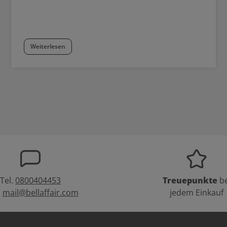
Weiterlesen
Tel.
0800404453
Treuepunkte
be
:
mail@bellaffair.com
jedem Einkauf