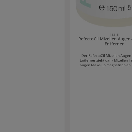
inen zuverlässigen Halt und hohen
ort, sodass die Haarverlängerung
ltag angenehm zu tragen ist. Ob für
e, dezente Längen oder individuelle
 die SHE Bonding Extensions sind die
l für professionelle und natürliche
. Highlights: Hochwertige Echthaar-
18315
 mit Keratin-BondingsLänge von 30–
RefectoCil Mizellen Auge
natürliche Haarverlängerungen und
Entferner
chtungen Unauffällige und sichere
itung ins Eigenhaar Erhältlich in
edenen Farbnuancen Natürliches
Der RefectoCil Mizellen Auge
und seidiger Glanz Vielseitig stylbar
Entferner zieht dank Mizellen T
m zu tragen Professionelle Qualität
Augen Make-up magnetisch an u
r langanhaltende Ergebnisse
besonders einfach und gründlic
reiben. Die neue Formulierun
wimpernstärkend und ist ölfrei.
werden dadurch ideal für ein
vorbereitet. Neben dem Reinig
werden die Härchen auch noch 
Mizellen Augen-Make-Up Entf
RefectoCil wird am besten auch b
angewandt, die kein Make-Up tra
Hautfettreste entfernt werden 
Färbeergebnis verbessert 