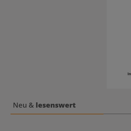
I
Neu &
lesenswert