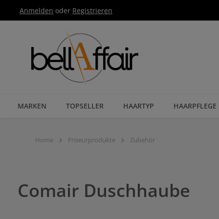
Anmelden
oder
Registrieren
Zur Hauptnavigation springen
MARKEN
TOPSELLER
HAARTYP
HAARPFLEGE
Home
Friseurprodukte
Zubehör
Comair Duschhaube