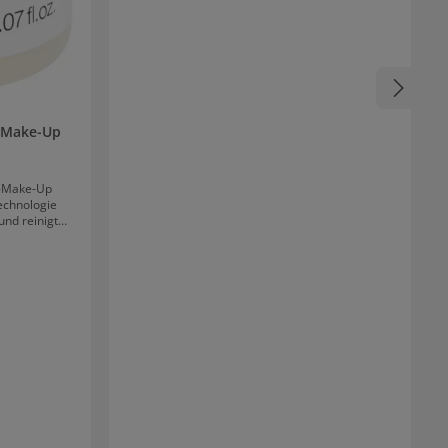
n-Make-Up
n-Make-Up
echnologie
nd reinigt
h, ohne zu
g wirkt
 Die Härchen
e Färbung
ungseffekt
gepflegt.
erner von
ei Kundinnen
gen, da auch
und so das
wird.