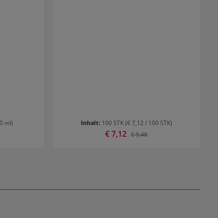
00 ml)
Inhalt:
100 STK
(€ 7,12 / 100 STK)
Verkaufspreis:
€ 7,12
 Preis:
Regulärer Preis:
€ 9,48