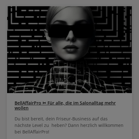
BellAffairPro ✂ Für alle, die im Salonalltag mehr
wollen
Du bist bereit, dein Friseur-Business auf das
nächste Level zu heben? Dann herzlich willkommen
bei BellAffairPro!