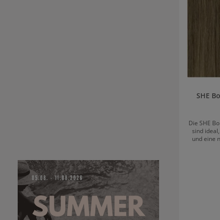
SHE Bo
Die SHE Bo
sind idea
und eine 
verleihen.
sich harmon
und sorg
authentisch
Farbauswa
perf
abstimmen
Bondings 
ermögl
unsichtba