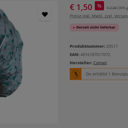
€ 1,50
%
€ 2,34
(36% g
Preise inkl. MwSt. zzgl. Versa
Derzeit nicht lieferbar
Produktnummer:
20517
EAN:
4016187017072
Hersteller:
Comair
Du erhältst 1 Bonuspu