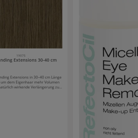
19075
nding Extensions 30-40 cm
nding Extensions in 30–40 cm Länge
l, um dem Eigenhaar mehr Volumen
natürlich wirkende Verlängerung zu
 Das hochwertige Echthaar integriert
isch in die vorhandene Haarstruktur
t für weiche Übergänge sowie ein
es Gesamtbild. Dank der vielfältigen
hl lässt sich die passende Nuance
ekt auf die eigene Haarfarbe
. Langanhaltender Halt mit feinen
Die hochwertigen Keratin-Bondings
ichen eine präzise und nahezu
re Einarbeitung der Extensions. Sie