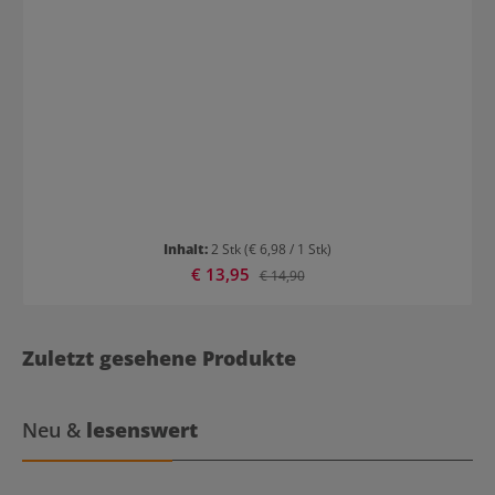
gereinigte Haut aufgetragen werden. Mit dem Vliesstreifen wird
das Wachs abgezogen. Inhalt: 2x Wax Roller Refill 20 x
Vließstreifen Die Wachspatronen sind tierversuchsfrei und liefern
professionelle Ergebnisse.
Inhalt:
2 Stk
(€ 6,98 / 1 Stk)
Verkaufspreis:
€ 13,95
Regulärer Preis:
€ 14,90
Zuletzt gesehene Produkte
Neu &
lesenswert