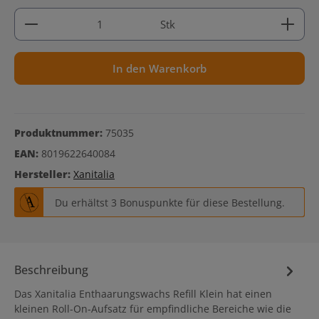
Produkt Anzahl: Gib den gewünschten Wert ein ode
Stk
In den Warenkorb
Produktnummer:
75035
EAN:
8019622640084
Hersteller:
Xanitalia
Du erhältst 3 Bonuspunkte für diese Bestellung.
Beschreibung
Das Xanitalia Enthaarungswachs Refill Klein hat einen
kleinen Roll-On-Aufsatz für empfindliche Bereiche wie die