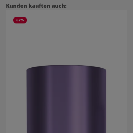
Produktgalerie überspringen
Kunden kauften auch:
67
%