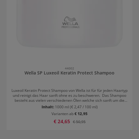
44002
Wella SP Luxeoil Keratin Protect Shampoo
Luxeoil Keratin Protect Shampoo von Wella ist für für jeden Haartyp
und reinigt das Haar sanft ohne es zu beschweren. Das Shampoo
besteht aus vielen verschiedenen Ölen welche sich sanft um die
Haare legen und diese schonend reinigen. Durch die hochwertigen
Inhalt:
1000 ml
(€ 2,47 / 100 ml)
Öle erhalten Ihre Haare einen intensiven seidigen Glanz. Absolutes
Varianten ab
€ 12,95
Highlight: Das Shampoo ist angereichert mit dem unverkennbaren
Duft der SP LuxeOil Collection. Anwendung des Keratin Protect
Verkaufspreis:
€ 24,65
Regulärer Preis:
€ 50,95
Shampoo: Das Shampoo gleichmäßig in das feuchte Haar
einarbeiten, danach gründlich ausspülen und bei Bedarf nochmals
wiederholen.