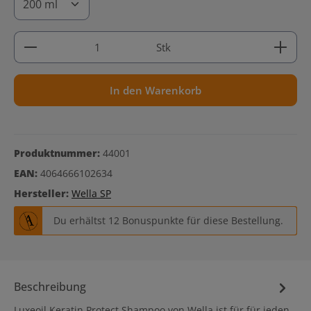
Produkt Anzahl: Gib den gewünschten Wert ein ode
Stk
In den Warenkorb
Produktnummer:
44001
EAN:
4064666102634
Hersteller:
Wella SP
Du erhältst 12 Bonuspunkte für diese Bestellung.
Beschreibung
Luxeoil Keratin Protect Shampoo von Wella ist für für jeden