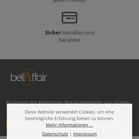
jedem Einkauf
zu attraktiven Preisen bei BellAffair!
Sicher
bestellen und
bezahlen
Abonniere den kostenlosen Beauty-Newsletter und sichere
dir 10 % Rabatt auf deine nächste Bestellung!
Diese Website verwendet Cookies, um eine
bestmögliche Erfahrung bieten zu können.
E-Mail-Adresse*
Mehr Informationen ...
Datenschutz
|
Impressum
Datenschutz