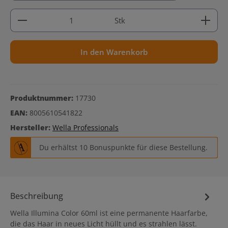
Produkt Anzahl: Gib den gewünschten Wert ein ode
Stk
In den Warenkorb
Produktnummer:
17730
EAN:
8005610541822
Hersteller:
Wella Professionals
Du erhältst 10 Bonuspunkte für diese Bestellung.
Beschreibung
Wella Illumina Color 60ml ist eine permanente Haarfarbe,
die das Haar in neues Licht hüllt und es strahlen lässt.