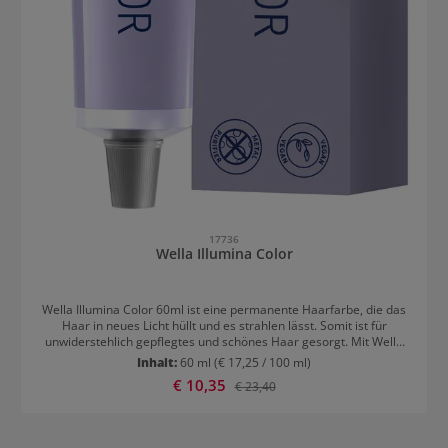
17736
Wella Illumina Color
Wella Illumina Color 60ml ist eine permanente Haarfarbe, die das
Haar in neues Licht hüllt und es strahlen lässt. Somit ist für
unwiderstehlich gepflegtes und schönes Haar gesorgt. Mit Wella
Illumina kann man den natürlichen Haarton aufhellen, dunkler
Inhalt:
60 ml
(€ 17,25 / 100 ml)
machen oder hervorheben. Dabei wird die Haaroberfläche glatt
Verkaufspreis:
€ 10,35
Regulärer Preis:
€ 23,40
und durchscheinend, so werden für wunderschöne Lichtreflexe
gesorgt und das Haar wirkt glänzend und natürlich. Wella Illumina
Color 60ml – das Farbspektrum der Profi-Haarfarbe Wella Illumina
Color 60ml ist eine außergewöhnliche Farbe, die für unglaubliche