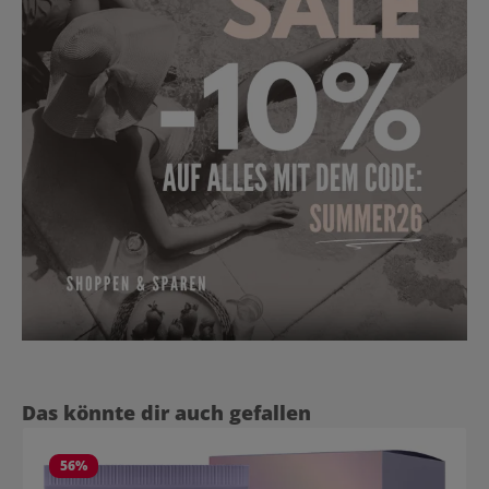
Produktgalerie überspringen
Das könnte dir auch gefallen
56
%