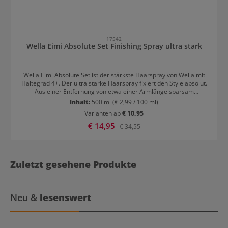
17542
Wella Eimi Absolute Set Finishing Spray ultra stark
Wella Eimi Absolute Set ist der stärkste Haarspray von Wella mit
Haltegrad 4+. Der ultra starke Haarspray fixiert den Style absolut.
Aus einer Entfernung von etwa einer Armlänge sparsam
aufsprühen, danach lässt sich das Styling nicht mehr
Inhalt:
500 ml
(€ 2,99 / 100 ml)
remodellieren. Wie alle Eimi Haarsprays hat auch der Super Set
Varianten ab
€ 10,95
Spray einen neuen frischen Duft. Eine luftige, blumige Basisnote
steht in Kontrast zu einer reinen Amber-Herznote, die Kopfnoten
Verkaufspreis:
€ 14,95
Regulärer Preis:
€ 34,55
aus den Tiefen des Meeres runden die Duftkomposition ab.
Zuletzt gesehene Produkte
Neu &
lesenswert