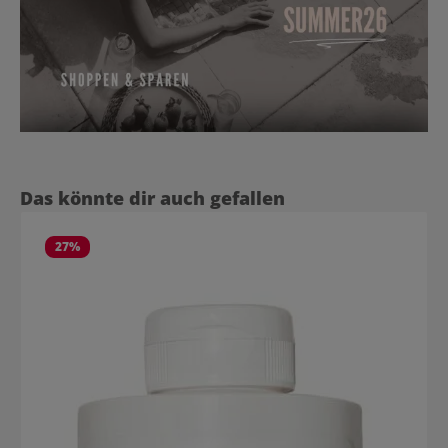
Produktgalerie überspringen
Das könnte dir auch gefallen
27
%