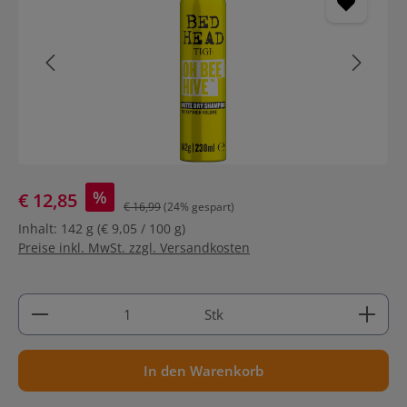
%
€ 12,85
€ 16,99
(24% gespart)
Inhalt:
142 g
(€ 9,05 / 100 g)
Preise inkl. MwSt. zzgl. Versandkosten
Produkt Anzahl: Gib den gewünschten Wert ein ode
Stk
In den Warenkorb