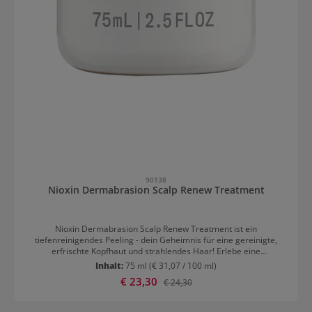
90138
Nioxin Dermabrasion Scalp Renew Treatment
Nioxin Dermabrasion Scalp Renew Treatment ist ein
tiefenreinigendes Peeling - dein Geheimnis für eine gereinigte,
erfrischte Kopfhaut und strahlendes Haar! Erlebe eine
tiefenreinigende Pflege, die deiner Kopfhaut neue Frische und
Inhalt:
75 ml
(€ 31,07 / 100 ml)
Balance verleiht. Das Kopfhaut-Peeling entfernt wirksam
Verkaufspreis:
€ 23,30
Regulärer Preis:
€ 24,30
Rückstände und Verunreinigungen und fördert eine gesündere
Kopfhaut – die Basis für schön gepflegtes Haar. Eigenschaften von
Nioxin Dermabrasion Scalp Renew Treatment Sanfte Reinigung &