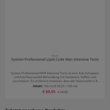
75231
System Professional Lipid Code Man Intensive Tonic
System Professional MAN Intensive Tonic ist eine Anti-Schuppen-
und Anti-Haarausfall-Behandlung mit Sandalore, Koffein und
Laurinsäure. Es ist klinisch erwiesen, dass der Haarausfall in 8
Wochen bei 80% der männlichen Anwendern reduziert wird.
Inhalt:
100 ml
(€ 69,55 / 100 ml)
Außerdem werden Schuppen, Schuppenbildung und Juckreiz auf
Verkaufspreis:
€ 69,55
Regulärer Preis:
€ 78,95
der Kopfhaut verringert. Anwendung von System Professional Lipid
Code MAN Intensive Tonic Wende 12-15 Pumpstöße direkt auf der
trockenen und feuchten Kopfhaut an. Gleichmäßig verteilen und
mit einer Kopfhautmassage einarbeiten.