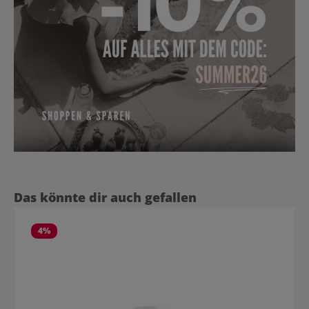
Produktgalerie überspringen
Das könnte dir auch gefallen
4
%