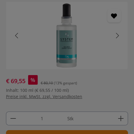
Bildergalerie überspringen
%
€ 69,55
€ 80,10
(13% gespart)
Inhalt:
100 ml
(€ 69,55 / 100 ml)
Preise inkl. MwSt. zzgl. Versandkosten
Produkt Anzahl: Gib den gewünschten Wert ein ode
Stk